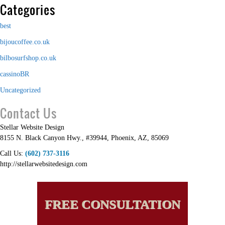
Categories
best
bijoucoffee.co.uk
bilbosurfshop.co.uk
cassinoBR
Uncategorized
Contact Us
Stellar Website Design
8155 N. Black Canyon Hwy., #39944
,
Phoenix
,
AZ
,
85069
Call Us:
(602) 737-3116
http://stellarwebsitedesign.com
FREE CONSULTATION