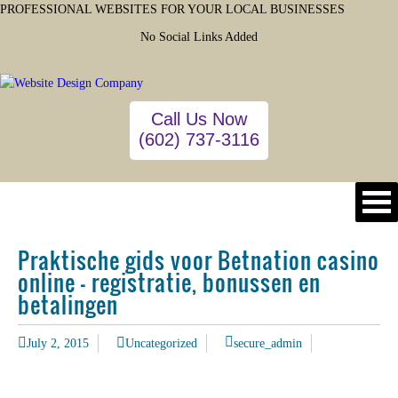
PROFESSIONAL WEBSITES FOR YOUR LOCAL BUSINESSES
No Social Links Added
Call Us Now
(602) 737-3116
HOME
Praktische gids voor Betnation casino
online – registratie, bonussen en
betalingen
July 2, 2015
Uncategorized
secure_admin