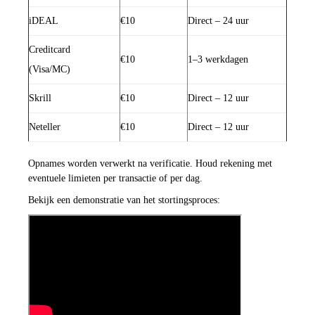
iDEAL
€10
Direct – 24 uur
Creditcard
€10
1–3 werkdagen
(Visa/MC)
Skrill
€10
Direct – 12 uur
Neteller
€10
Direct – 12 uur
Opnames worden verwerkt na verificatie. Houd rekening met
eventuele limieten per transactie of per dag.
Bekijk een demonstratie van het stortingsproces: