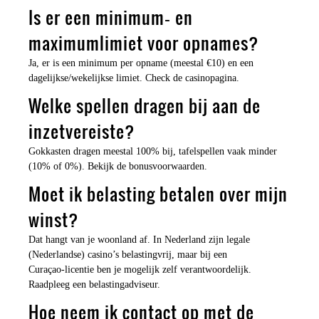
Is er een minimum‑ en
maximumlimiet voor opnames?
Ja, er is een minimum per opname (meestal €10) en een
dagelijkse/wekelijkse limiet. Check de casinopagina.
Welke spellen dragen bij aan de
inzetvereiste?
Gokkasten dragen meestal 100% bij, tafelspellen vaak minder
(10% of 0%). Bekijk de bonusvoorwaarden.
Moet ik belasting betalen over mijn
winst?
Dat hangt van je woonland af. In Nederland zijn legale
(Nederlandse) casino’s belastingvrij, maar bij een
Curaçao‑licentie ben je mogelijk zelf verantwoordelijk.
Raadpleeg een belastingadviseur.
Hoe neem ik contact op met de