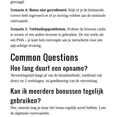
gevraagd.
Scenario 4: Bonus niet gecrediteerd.
Kijk of je de bonuscode
correct hebt ingevoerd en of je storting voldoet aan de minimale
voorwaarde.
Scenario 5: Verbindingsproblemen.
Probeer de browser‑cache
te wissen of een andere browser te gebruiken. De site werkt als
een PWA – je kunt hem toevoegen aan je startscherm voor een
app‑achtige ervaring.
Common Questions
Hoe lang duurt een opname?
Verwerkingstijd hangt af van de betaalmethode, variërend van
direct tot 3 werkdagen, na goedkeuring van de verwerking.
Kan ik meerdere bonussen tegelijk
gebruiken?
Nee, meestal mag je maar één bonus tegelijk actief hebben. Lees
de algemene voorwaarden.