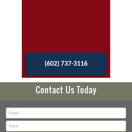
(602) 737-3116
Contact Us Today