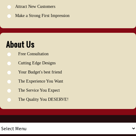
Attract New Customers
Make a Strong First Impression
About Us
Free Consultation
Cutting Edge Designs
Your Budget's best friend
The Experience You Want
The Service You Expect
The Quality You DESERVE!