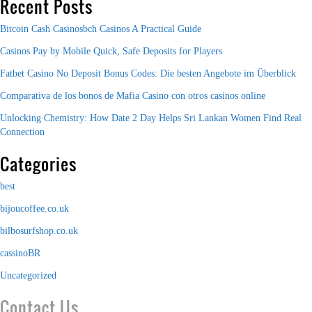
Recent Posts
Bitcoin Cash Casinosbch Casinos A Practical Guide
Casinos Pay by Mobile Quick, Safe Deposits for Players
Fatbet Casino No Deposit Bonus Codes: Die besten Angebote im Überblick
Comparativa de los bonos de Mafia Casino con otros casinos online
Unlocking Chemistry: How Date 2 Day Helps Sri Lankan Women Find Real
Connection
Categories
best
bijoucoffee.co.uk
bilbosurfshop.co.uk
cassinoBR
Uncategorized
Contact Us