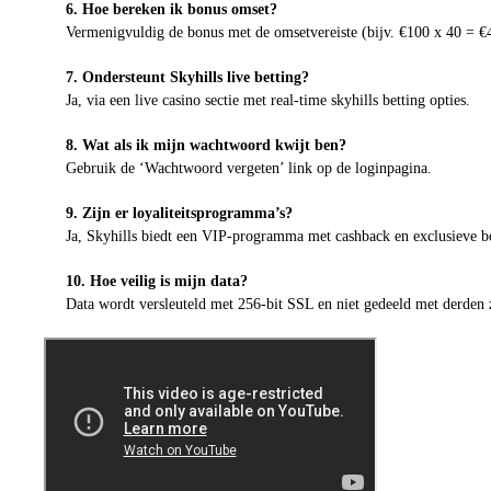
6. Hoe bereken ik bonus omset?
Vermenigvuldig de bonus met de omsetvereiste (bijv. €100 x 40 = €
7. Ondersteunt Skyhills live betting?
Ja, via een live casino sectie met real-time skyhills betting opties.
8. Wat als ik mijn wachtwoord kwijt ben?
Gebruik de ‘Wachtwoord vergeten’ link op de loginpagina.
9. Zijn er loyaliteitsprogramma’s?
Ja, Skyhills biedt een VIP-programma met cashback en exclusieve b
10. Hoe veilig is mijn data?
Data wordt versleuteld met 256-bit SSL en niet gedeeld met derden