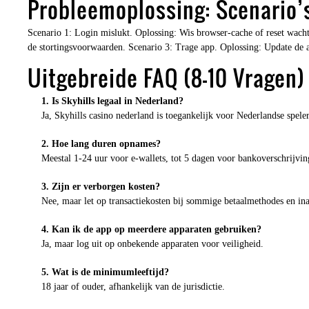
Probleemoplossing: Scenario’
Scenario 1: Login mislukt. Oplossing: Wis browser-cache of reset wacht
de stortingsvoorwaarden. Scenario 3: Trage app. Oplossing: Update de a
Uitgebreide FAQ (8-10 Vragen)
1. Is Skyhills legaal in Nederland?
Ja, Skyhills casino nederland is toegankelijk voor Nederlandse speler
2. Hoe lang duren opnames?
Meestal 1-24 uur voor e-wallets, tot 5 dagen voor bankoverschrijvin
3. Zijn er verborgen kosten?
Nee, maar let op transactiekosten bij sommige betaalmethodes en ina
4. Kan ik de app op meerdere apparaten gebruiken?
Ja, maar log uit op onbekende apparaten voor veiligheid.
5. Wat is de minimumleeftijd?
18 jaar of ouder, afhankelijk van de jurisdictie.