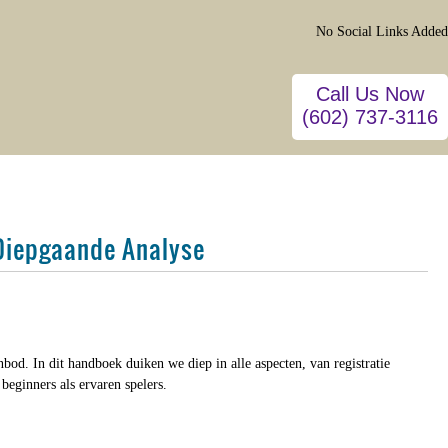
No Social Links Added
Call Us Now
(602) 737-3116
 Diepgaande Analyse
nbod. In dit handboek duiken we diep in alle aspecten, van registratie
beginners als ervaren spelers.