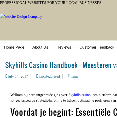
PROFESSIONAL WEBSITES FOR YOUR LOCAL BUSINESSES
Home Page
About Us
Reviews
Customer Feedback
Skyhills Casino Handboek – Meesteren v
July 14, 2017
Uncategorized
itsme
Welkom bij deze uitgebreide gids over
Skyhills casino
, een platform da
tot geavanceerde strategieën, om je te helpen optimaal te profiteren van
Voordat je begint: Essentiële 