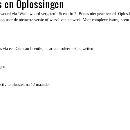
s en Oplossingen
woord via ‘Wachtwoord vergeten’. Scenario 2: Bonus niet geactiveerd. Oplossin
pp naar de nieuwste versie of wissel van netwerk. Voor complexe issues, neem 
s via een Curacao licentie, maar controleer lokale wetten.
gen.
ctiviteitskosten na 12 maanden.