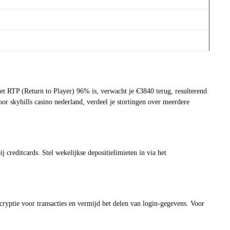
t RTP (Return to Player) 96% is, verwacht je €3840 terug, resulterend
or skyhills casino nederland, verdeel je stortingen over meerdere
creditcards. Stel wekelijkse depositielimieten in via het
cryptie voor transacties en vermijd het delen van login-gegevens. Voor