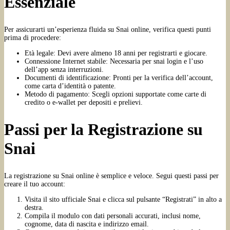
Essenziale
Per assicurarti un’esperienza fluida su Snai online, verifica questi punti
prima di procedere:
Età legale: Devi avere almeno 18 anni per registrarti e giocare.
Connessione Internet stabile: Necessaria per snai login e l’uso
dell’app senza interruzioni.
Documenti di identificazione: Pronti per la verifica dell’account,
come carta d’identità o patente.
Metodo di pagamento: Scegli opzioni supportate come carte di
credito o e-wallet per depositi e prelievi.
Passi per la Registrazione su
Snai
La registrazione su Snai online è semplice e veloce. Segui questi passi per
creare il tuo account:
Visita il sito ufficiale Snai e clicca sul pulsante “Registrati” in alto a
destra.
Compila il modulo con dati personali accurati, inclusi nome,
cognome, data di nascita e indirizzo email.