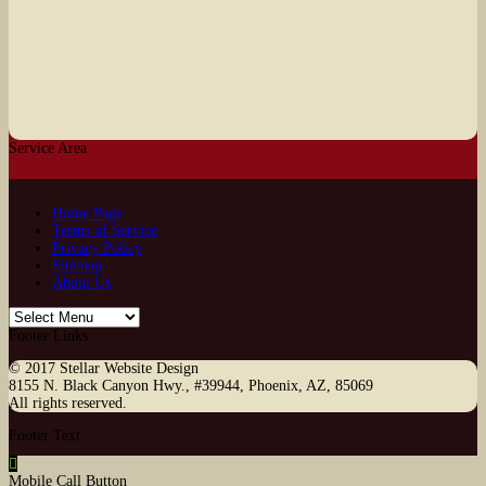
Service Area
Home Page
Terms of Service
Privacy Policy
Sitemap
About Us
Footer Links
© 2017
Stellar Website Design
8155 N. Black Canyon Hwy., #39944
,
Phoenix
,
AZ
,
85069
All rights reserved.
Footer Text
Mobile Call Button