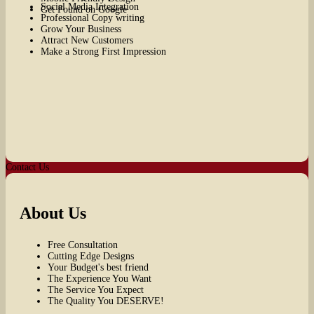
Social Media Integration
Get Found on Google
Professional Copy writing
Grow Your Business
Attract New Customers
Make a Strong First Impression
Contact Us
About Us
Free Consultation
Cutting Edge Designs
Your Budget's best friend
The Experience You Want
The Service You Expect
The Quality You DESERVE!