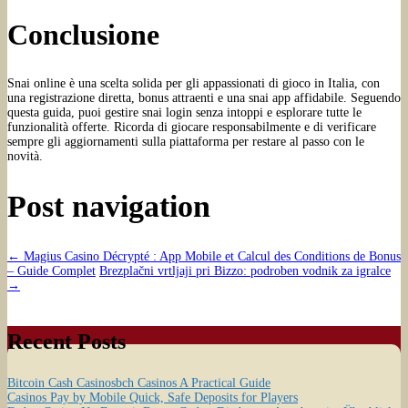
Conclusione
Snai online è una scelta solida per gli appassionati di gioco in Italia, con
una registrazione diretta, bonus attraenti e una snai app affidabile. Seguendo
questa guida, puoi gestire snai login senza intoppi e esplorare tutte le
funzionalità offerte. Ricorda di giocare responsabilmente e di verificare
sempre gli aggiornamenti sulla piattaforma per restare al passo con le
novità.
Post navigation
←
Magius Casino Décrypté : App Mobile et Calcul des Conditions de Bonus
– Guide Complet
Brezplačni vrtljaji pri Bizzo: podroben vodnik za igralce
→
Recent Posts
Bitcoin Cash Casinosbch Casinos A Practical Guide
Casinos Pay by Mobile Quick, Safe Deposits for Players