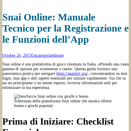
Snai Online: Manuale
Tecnico per la Registrazione e
le Funzioni dell’App
October 26, 2015
Uncategorized
itsme
Snai online è una piattaforma di gioco rinomata in Italia, offrendo una vasta
gamma di opzioni per scommesse e casino. Questa guida fornisce una
panoramica pratica per navigare
https://snaislot.org/
, concentrandosi su snai
login, snai app e altri aspetti essenziali per iniziare rapidamente. Sia che tu
sia un principiante o un utente esperto, troverai informazioni utili per
ottimizzare la tua esperienza.
Schermata della piattaforma Snai online che mostra offerte
bonus e giochi popolari.
Prima di Iniziare: Checklist