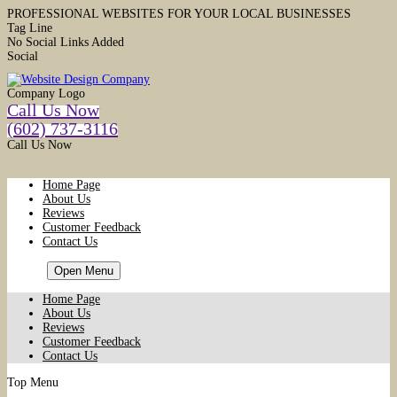
PROFESSIONAL WEBSITES FOR YOUR LOCAL BUSINESSES
Tag Line
No Social Links Added
Social
Company Logo
Call Us Now
(602) 737-3116
Call Us Now
Home Page
About Us
Reviews
Customer Feedback
Contact Us
HOME
Open Menu
Home Page
About Us
Reviews
Customer Feedback
Contact Us
Top Menu