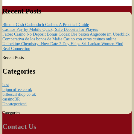
Recent Posts
Bitcoin Cash Casinosbch Casinos A Practical Guide
Casinos Pay by Mobile Quick, Safe Deposits for Players
Fatbet Casino No Deposit Bonus Codes: Die besten Angebote im Überblick
Comparativa de los bonos de Mafia Casino con otros casinos online
Unlocking Chemistry: How Date 2 Day Helps Sri Lankan Women Find
Real Connection
Recent Posts
Categories
best
bijoucoffee.co.uk
bilbosurfshop.co.uk
cassinoBR
Uncategorized
Categories
Contact Us