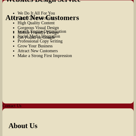
We Do It All For You
Attract New Customers
Clear Call to Actions
High Quality Content
Gorgeous Visual Design
Search Engine Optimization
Mobile Friendly Design
Social Media Integration
Get Found on Google
Professional Copy writing
Grow Your Business
Attract New Customers
Make a Strong First Impression
Contact Us
About Us