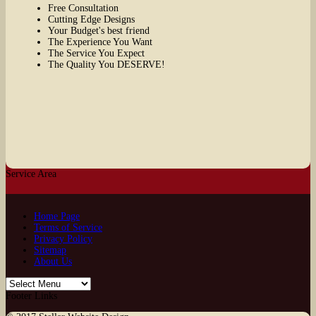
Free Consultation
Cutting Edge Designs
Your Budget's best friend
The Experience You Want
The Service You Expect
The Quality You DESERVE!
Service Area
Home Page
Terms of Service
Privacy Policy
Sitemap
About Us
Footer Links