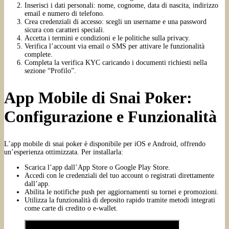
Inserisci i dati personali: nome, cognome, data di nascita, indirizzo
email e numero di telefono.
Crea credenziali di accesso: scegli un username e una password
sicura con caratteri speciali.
Accetta i termini e condizioni e le politiche sulla privacy.
Verifica l’account via email o SMS per attivare le funzionalità
complete.
Completa la verifica KYC caricando i documenti richiesti nella
sezione “Profilo”.
App Mobile di Snai Poker:
Configurazione e Funzionalità
L’app mobile di snai poker è disponibile per iOS e Android, offrendo
un’esperienza ottimizzata. Per installarla:
Scarica l’app dall’App Store o Google Play Store.
Accedi con le credenziali del tuo account o registrati direttamente
dall’app.
Abilita le notifiche push per aggiornamenti su tornei e promozioni.
Utilizza la funzionalità di deposito rapido tramite metodi integrati
come carte di credito o e-wallet.