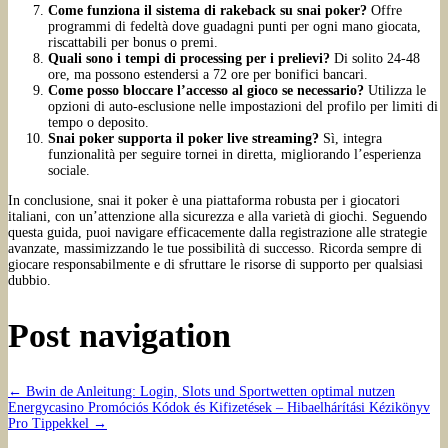
Come funziona il sistema di rakeback su snai poker?
Offre
programmi di fedeltà dove guadagni punti per ogni mano giocata,
riscattabili per bonus o premi.
Quali sono i tempi di processing per i prelievi?
Di solito 24-48
ore, ma possono estendersi a 72 ore per bonifici bancari.
Come posso bloccare l’accesso al gioco se necessario?
Utilizza le
opzioni di auto-esclusione nelle impostazioni del profilo per limiti di
tempo o deposito.
Snai poker supporta il poker live streaming?
Sì, integra
funzionalità per seguire tornei in diretta, migliorando l’esperienza
sociale.
In conclusione, snai it poker è una piattaforma robusta per i giocatori
italiani, con un’attenzione alla sicurezza e alla varietà di giochi. Seguendo
questa guida, puoi navigare efficacemente dalla registrazione alle strategie
avanzate, massimizzando le tue possibilità di successo. Ricorda sempre di
giocare responsabilmente e di sfruttare le risorse di supporto per qualsiasi
dubbio.
Post navigation
←
Bwin de Anleitung: Login, Slots und Sportwetten optimal nutzen
Energycasino Promóciós Kódok és Kifizetések – Hibaelhárítási Kézikönyv
Pro Tippekkel
→