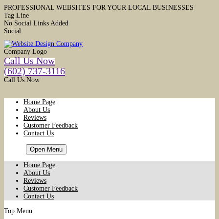
PROFESSIONAL WEBSITES FOR YOUR LOCAL BUSINESSES
Tag Line
No Social Links Added
Social
Company Logo
Call Us Now
(602) 737-3116
Call Us Now
Home Page
About Us
Reviews
Customer Feedback
Contact Us
HOME
Open Menu
Home Page
About Us
Reviews
Customer Feedback
Contact Us
Top Menu