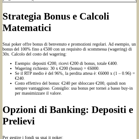
Strategia Bonus e Calcoli
Matematici
Snai poker offre bonus di benvenuto e promozioni regolari. Ad esempio, un
bonus del 100% fino a €500 con un requisito di scommessa (wagering) di
30x. Calcolo del costo del wagering:
Esempio: depositi €200, ricevi €200 di bonus, totale €400.
Wagering richiesto: 30 x €200 (bonus) = €6000.
Se il RTP medio è del 96%, la perdita attesa è: €6000 x (1 – 0.96) =
€240.
Costo effettivo del bonus: €240 per sbloccare €200, quindi non
sempre vantaggioso. Consiglio: usa bonus per tornei a basso buy-in
per massimizzare il valore.
Opzioni di Banking: Depositi e
Prelievi
Per gestire i fondi su snai it poker: