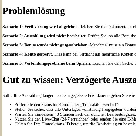
Problemlösung
Szenario 1: Verifizierung wird abgelehnt.
Reichen Sie die Dokumente in ein
Szenario 2: Auszahlung wird nicht bearbeitet.
Prüfen Sie, ob alle Bonusbe
Szenario 3: Bonus wurde nicht gutgeschrieben.
Manchmal muss ein Bonusco
Szenario 4: Konto gesperrt.
Dies kann bei Verdacht auf mehrfache Konten o
Szenario 5: Verbindungsprobleme beim Spielen.
Löschen Sie den Cache, we
Gut zu wissen: Verzögerte Ausz
Sollte Ihre Auszahlung länger als die angegebene Frist dauern, gehen Sie wie 
Prüfen Sie den Status im Konto unter „Transaktionsverlauf“.
Stellen Sie sicher, dass alle Unterlagen vollständig freigegeben wurden
Warten Sie mindestens 48 Stunden nach der üblichen Bearbeitungszeit,
Nutzen Sie den Live-Chat (24/7 erreichbar) oder senden Sie eine E-Ma
Halten Sie Ihre Transaktions-ID bereit, um die Bearbeitung zu beschl