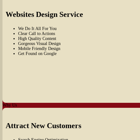
Websites Design Service
We Do It All For You
Clear Call to Actions
High Quality Content
Gorgeous Visual Design
Mobile Friendly Design
Get Found on Google
Why Us
Attract New Customers
Search Engine Optimization