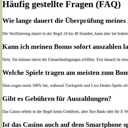
Häufig gestellte Fragen (FAQ)
Wie lange dauert die Überprüfung meines
Die Verifizierung dauert in der Regel 24 bis 48 Stunden, kann aber bei hoh
Kann ich meinen Bonus sofort auszahlen l
Nein, Sie müssen zuerst die Umsatzbedingungen erfüllen. Erst danach ist ei
Welche Spiele tragen am meisten zum Bon
Slots tragen meist 100% bei, während Tischspiele und Live-Dealer-Spiele of
Gibt es Gebühren für Auszahlungen?
Das Casino erhebt in der Regel keine Gebühren, aber Ihre Bank oder Ihr E-
Ist das Casino auch auf dem Smartphone s