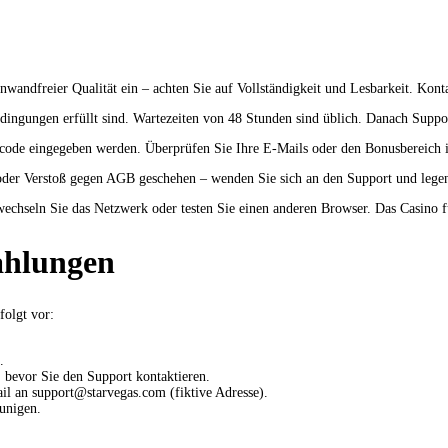
wandfreier Qualität ein – achten Sie auf Vollständigkeit und Lesbarkeit. Kon
dingungen erfüllt sind. Wartezeiten von 48 Stunden sind üblich. Danach Suppor
de eingegeben werden. Überprüfen Sie Ihre E-Mails oder den Bonusbereich 
der Verstoß gegen AGB geschehen – wenden Sie sich an den Support und legen
chseln Sie das Netzwerk oder testen Sie einen anderen Browser. Das Casino fu
ahlungen
folgt vor:
.
 bevor Sie den Support kontaktieren.
il an support@starvegas.com (fiktive Adresse).
eunigen.