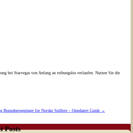
ng bei Starvegas von Anfang an reibungslos verlaufen. Nutzen Sie die
og Bonusberegninger for Norske Spillere – Oppdatert Guide
→
t Posts