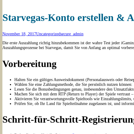
Starvegas-Konto erstellen & A
November 18, 2017
Uncategorized
secure_admin
Die erste Auszahlung richtig hinzubekommen ist der wahre Test jeder iGaming
Auszahlungsprozesse bei Starvegas, damit Sie von Anfang an optimal vorberei
Vorbereitung
Halten Sie ein gültiges Ausweisdokument (Personalausweis oder Reisepas
Wählen Sie eine Zahlungsmethode, die Sie persönlich nutzen können: 
Lesen Sie die Bonusbedingungen genau, insbesondere den Umsatzfakto
Machen Sie sich mit dem RTP (Return to Player) der Spiele vertraut 
Aktivieren Sie verantwortungsvolle Spieltools wie Einzahlungslimits, 
Prüfen Sie, ob Ihr Land für Spielteilnahme zugelassen ist, und informi
Schritt-für-Schritt-Registrierun