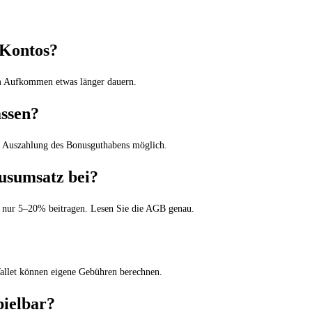
 Kontos?
em Aufkommen etwas länger dauern.
assen?
ne Auszahlung des Bonusguthabens möglich.
usumsatz bei?
t nur 5–20% beitragen. Lesen Sie die AGB genau.
Wallet können eigene Gebühren berechnen.
pielbar?