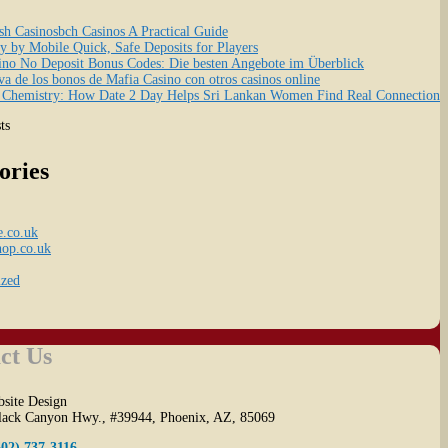
sh Casinosbch Casinos A Practical Guide
y by Mobile Quick, Safe Deposits for Players
ino No Deposit Bonus Codes: Die besten Angebote im Überblick
a de los bonos de Mafia Casino con otros casinos online
 Chemistry: How Date 2 Day Helps Sri Lankan Women Find Real Connection
ts
ories
e.co.uk
hop.co.uk
ized
ct Us
bsite Design
lack Canyon Hwy., #39944
,
Phoenix
,
AZ
,
85069
602) 737-3116