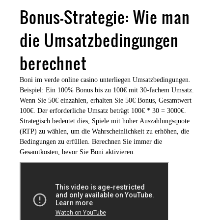
Bonus-Strategie: Wie man
die Umsatzbedingungen
berechnet
Boni im verde online casino unterliegen Umsatzbedingungen.
Beispiel: Ein 100% Bonus bis zu 100€ mit 30-fachem Umsatz.
Wenn Sie 50€ einzahlen, erhalten Sie 50€ Bonus, Gesamtwert
100€. Der erforderliche Umsatz beträgt 100€ * 30 = 3000€.
Strategisch bedeutet dies, Spiele mit hoher Auszahlungsquote
(RTP) zu wählen, um die Wahrscheinlichkeit zu erhöhen, die
Bedingungen zu erfüllen. Berechnen Sie immer die
Gesamtkosten, bevor Sie Boni aktivieren.