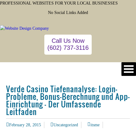
PROFESSIONAL WEBSITES FOR YOUR LOCAL BUSINESSES
No Social Links Added
Call Us Now
(602) 737-3116
HOME
Verde Casino Tiefenanalyse: Login-
Probleme, Bonus-Berechnung und App-
Einrichtung – Der Umfassende
Leitfaden
February 28, 2015
Uncategorized
itsme