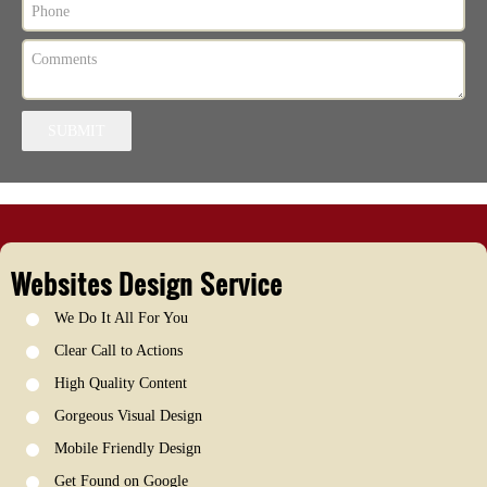
SUBMIT
Websites Design Service
We Do It All For You
Clear Call to Actions
High Quality Content
Gorgeous Visual Design
Mobile Friendly Design
Get Found on Google