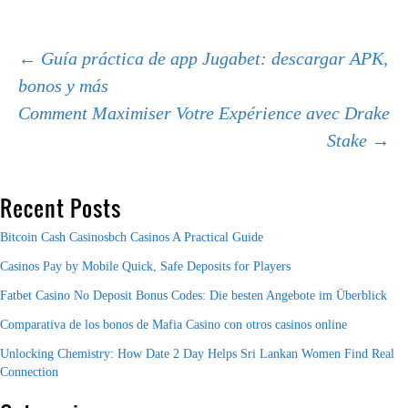
Post
←
Guía práctica de app Jugabet: descargar APK,
bonos y más
navigation
Comment Maximiser Votre Expérience avec Drake
Stake
→
Recent Posts
Bitcoin Cash Casinosbch Casinos A Practical Guide
Casinos Pay by Mobile Quick, Safe Deposits for Players
Fatbet Casino No Deposit Bonus Codes: Die besten Angebote im Überblick
Comparativa de los bonos de Mafia Casino con otros casinos online
Unlocking Chemistry: How Date 2 Day Helps Sri Lankan Women Find Real
Connection