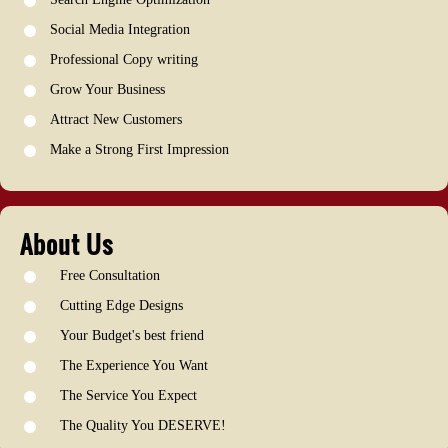
Social Media Integration
Professional Copy writing
Grow Your Business
Attract New Customers
Make a Strong First Impression
About Us
Free Consultation
Cutting Edge Designs
Your Budget's best friend
The Experience You Want
The Service You Expect
The Quality You DESERVE!