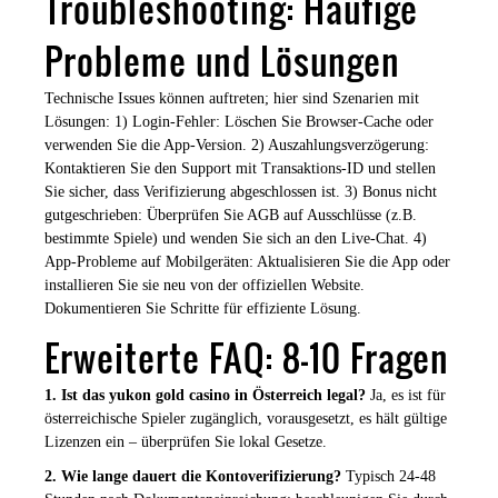
Troubleshooting: Häufige
Probleme und Lösungen
Technische Issues können auftreten; hier sind Szenarien mit
Lösungen: 1) Login-Fehler: Löschen Sie Browser-Cache oder
verwenden Sie die App-Version. 2) Auszahlungsverzögerung:
Kontaktieren Sie den Support mit Transaktions-ID und stellen
Sie sicher, dass Verifizierung abgeschlossen ist. 3) Bonus nicht
gutgeschrieben: Überprüfen Sie AGB auf Ausschlüsse (z.B.
bestimmte Spiele) und wenden Sie sich an den Live-Chat. 4)
App-Probleme auf Mobilgeräten: Aktualisieren Sie die App oder
installieren Sie sie neu von der offiziellen Website.
Dokumentieren Sie Schritte für effiziente Lösung.
Erweiterte FAQ: 8-10 Fragen
1. Ist das yukon gold casino in Österreich legal?
Ja, es ist für
österreichische Spieler zugänglich, vorausgesetzt, es hält gültige
Lizenzen ein – überprüfen Sie lokal Gesetze.
2. Wie lange dauert die Kontoverifizierung?
Typisch 24-48