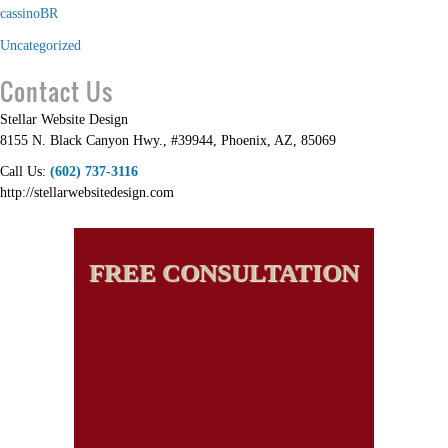
cassinoBR
Uncategorized
Contact Us
Stellar Website Design
8155 N. Black Canyon Hwy., #39944
,
Phoenix
,
AZ
,
85069
Call Us:
(602) 737-3116
http://stellarwebsitedesign.com
FREE CONSULTATION