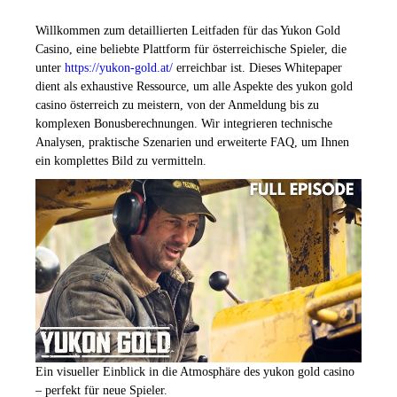
Willkommen zum detaillierten Leitfaden für das Yukon Gold
Casino, eine beliebte Plattform für österreichische Spieler, die
unter
https://yukon-gold.at/
erreichbar ist. Dieses Whitepaper
dient als exhaustive Ressource, um alle Aspekte des yukon gold
casino österreich zu meistern, von der Anmeldung bis zu
komplexen Bonusberechnungen. Wir integrieren technische
Analysen, praktische Szenarien und erweiterte FAQ, um Ihnen
ein komplettes Bild zu vermitteln.
Ein visueller Einblick in die Atmosphäre des yukon gold casino
– perfekt für neue Spieler.