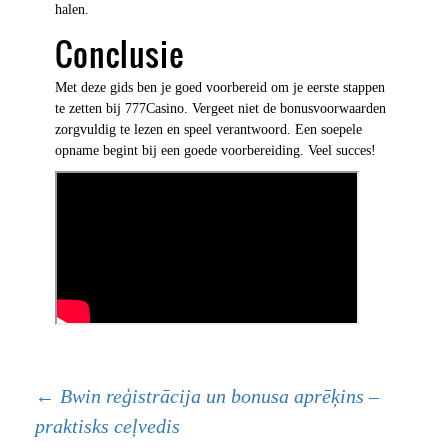
halen.
Conclusie
Met deze gids ben je goed voorbereid om je eerste stappen
te zetten bij 777Casino. Vergeet niet de bonusvoorwaarden
zorgvuldig te lezen en speel verantwoord. Een soepele
opname begint bij een goede voorbereiding. Veel succes!
Post
←
Bwin reģistrācija un bonusa aprēķins –
praktisks ceļvedis