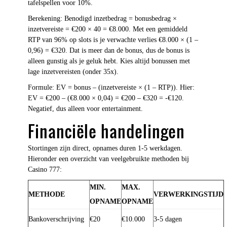
tafelspellen voor 10%.
Berekening: Benodigd inzetbedrag = bonusbedrag ×
inzetvereiste = €200 × 40 = €8.000. Met een gemiddeld
RTP van 96% op slots is je verwachte verlies €8.000 × (1 –
0,96) = €320. Dat is meer dan de bonus, dus de bonus is
alleen gunstig als je geluk hebt. Kies altijd bonussen met
lage inzetvereisten (onder 35x).
Formule: EV = bonus – (inzetvereiste × (1 – RTP)). Hier:
EV = €200 – (€8.000 × 0,04) = €200 – €320 = -€120.
Negatief, dus alleen voor entertainment.
Financiële handelingen
Stortingen zijn direct, opnames duren 1-5 werkdagen.
Hieronder een overzicht van veelgebruikte methoden bij
Casino 777:
MIN.
MAX.
METHODE
VERWERKINGSTIJD
OPNAME
OPNAME
Bankoverschrijving
€20
€10.000
3-5 dagen