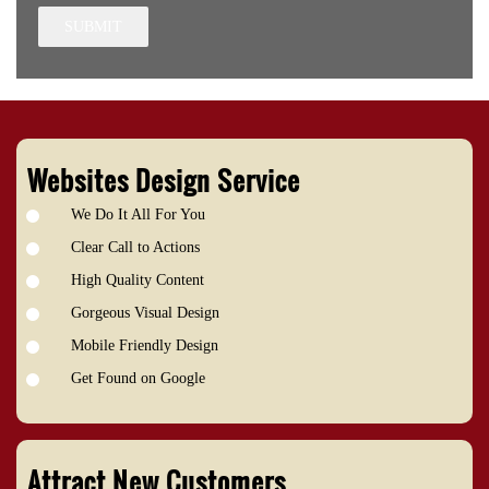
SUBMIT
Websites Design Service
We Do It All For You
Clear Call to Actions
High Quality Content
Gorgeous Visual Design
Mobile Friendly Design
Get Found on Google
Attract New Customers