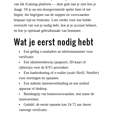
van elk iGaming-platform — deze gids laat je zien hoe je
slaagt. Of je nu een doorgewinterde speler bent of net
begint, het begrijpen van de stappen en voorwaarden
bespaart tijd en frustratie. Lees verder voor een helder
overzicht van wat je nodig hebt, hoe je je account beheert,
en hoe je optimaal gebruikmaakt van bonussen.
Wat je eerst nodig hebt
Een geldig e-mailadres en telefoonnummer voor
verificatie.
Een identiteitsbewijs (paspoort, ID-kaart of
rijbewijs) voor de KYC-procedure.
Een bankrekening of e-wallet (zoals Skrill, Neteller)
voor stortingen en opnames.
Een stabiele internetverbinding en een mobiel
apparaat of desktop.
Basisbegrip van bonusvoorwaarden, met name de
inzetvereisten.
Geduld: de eerste opname kan 24-72 uur duren
vanwege verificatie.