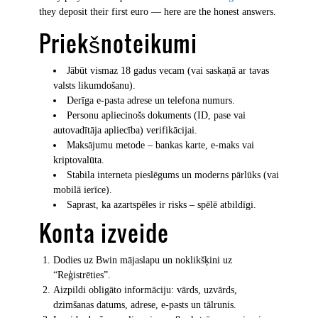
they deposit their first euro — here are the honest answers.
Priekšnoteikumi
Jābūt vismaz 18 gadus vecam (vai saskaņā ar tavas
valsts likumdošanu).
Derīga e-pasta adrese un telefona numurs.
Personu apliecinošs dokuments (ID, pase vai
autovadītāja apliecība) verifikācijai.
Maksājumu metode – bankas karte, e-maks vai
kriptovalūta.
Stabila interneta pieslēgums un moderns pārlūks (vai
mobilā ierīce).
Saprast, ka azartspēles ir risks – spēlē atbildīgi.
Konta izveide
Dodies uz Bwin mājaslapu un noklikšķini uz
“Reģistrēties”.
Aizpildi obligāto informāciju: vārds, uzvārds,
dzimšanas datums, adrese, e-pasts un tālrunis.