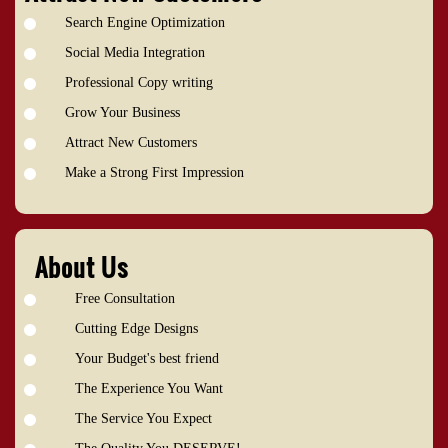
Search Engine Optimization
Social Media Integration
Professional Copy writing
Grow Your Business
Attract New Customers
Make a Strong First Impression
About Us
Free Consultation
Cutting Edge Designs
Your Budget's best friend
The Experience You Want
The Service You Expect