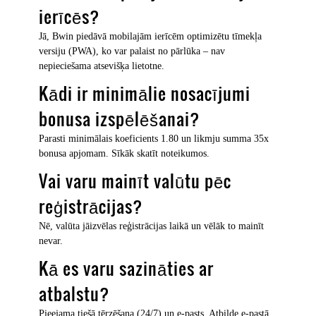
ierīcēs?
Jā, Bwin piedāvā mobilajām ierīcēm optimizētu tīmekļa
versiju (PWA), ko var palaist no pārlūka – nav
nepieciešama atsevišķa lietotne.
Kādi ir minimālie nosacījumi
bonusa izspēlēšanai?
Parasti minimālais koeficients 1.80 un likmju summa 35x
bonusa apjomam. Sīkāk skatīt noteikumos.
Vai varu mainīt valūtu pēc
reģistrācijas?
Nē, valūta jāizvēlas reģistrācijas laikā un vēlāk to mainīt
nevar.
Kā es varu sazināties ar
atbalstu?
Pieejama tiešā tērzēšana (24/7) un e-pasts. Atbilde e-pastā