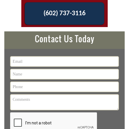
(602) 737-3116
Contact Us Today