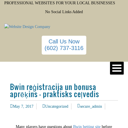
PROFESSIONAL WEBSITES FOR YOUR LOCAL BUSINESSES
No Social Links Added
Call Us Now
(602) 737-3116
HOME
Bwin reģistrācija un bonusa
aprēķins – praktisks ceļvedis
May 7, 2017
Uncategorized
secure_admin
Many players have questions about
Bwin betting site
before