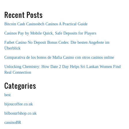
Recent Posts
Bitcoin Cash Casinosbch Casinos A Practical Guide
Casinos Pay by Mobile Quick, Safe Deposits for Players
Fatbet Casino No Deposit Bonus Codes: Die besten Angebote im
Überblick
Comparativa de los bonos de Mafia Casino con otros casinos online
Unlocking Chemistry: How Date 2 Day Helps Sri Lankan Women Find
Real Connection
Categories
best
bijoucoffee.co.uk
bilbosurfshop.co.uk
cassinoBR