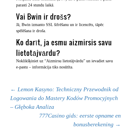
parasti 24 stundu laikā.
Vai Bwin ir drošs?
Jā, Bwin izmanto SSL šifrēšanu un ir licencēts, tāpēc
spēlēšana ir droša.
Ko darīt, ja esmu aizmirsis savu
lietotājvārdu?
Noklikšķiniet uz “Aizmirsu lietotājvārdu” un ievadiet savu
e-pastu – informācija tiks nosūtīta.
Post
←
Lemon Kasyno: Techniczny Przewodnik od
Logowania do Mastery Kodów Promocyjnych
navigation
– Głęboka Analiza
777Casino gids: eerste opname en
bonusberekening
→