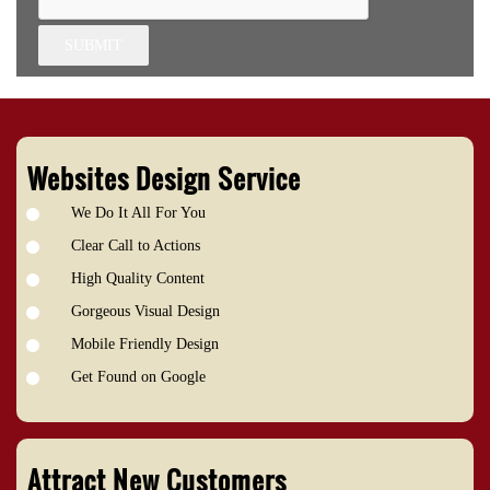
SUBMIT
Websites Design Service
We Do It All For You
Clear Call to Actions
High Quality Content
Gorgeous Visual Design
Mobile Friendly Design
Get Found on Google
Attract New Customers