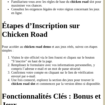
Familiarisez-vous avec les règles de base du
chicken road
slot pour
maximiser vos chances.
Consultez les exigences légales de votre région concernant les jeux
en ligne.
Étapes d’Inscription sur
Chicken Road
Pour accéder au
chicken road demo
et aux jeux réels, suivez ces étapes
simples :
Visitez le site officiel via le lien fourni et cliquez sur le bouton
“S’inscrire” en haut de la page.
Remplissez le formulaire avec vos informations personnelles, y
compris l’adresse e-mail et un mot de passe sécurisé.
Confirmez votre compte en cliquant sur le lien de vérification
envoyé par e-mail.
Une fois connecté, explorez la section des jeux pour trouver le
chicken road slot
et commencez par la version démo si disponible.
Fonctionnalités Clés : Bonus et
Jeux