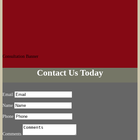
Consultation Banner
Contact Us Today
Email
Name
Phone
Comments