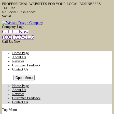
PROFESSIONAL WEBSITES FOR YOUR LOCAL BUSINESSES
Tag Line
No Social Links Added
Social
Company Logo
Call Us Now
(602) 737-3116
Call Us Now
Home Page
About Us
Reviews
Customer Feedback
Contact Us
HOME
Open Menu
Home Page
About Us
Reviews
Customer Feedback
Contact Us
Top Menu