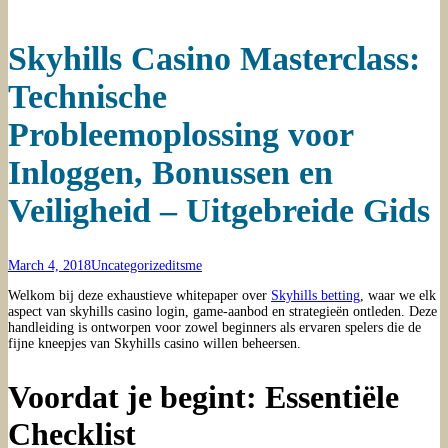
Skyhills Casino Masterclass:
Technische
Probleemoplossing voor
Inloggen, Bonussen en
Veiligheid – Uitgebreide Gids
March 4, 2018
Uncategorized
itsme
Welkom bij deze exhaustieve whitepaper over
Skyhills betting
, waar we elk
aspect van skyhills casino login, game-aanbod en strategieën ontleden. Deze
handleiding is ontworpen voor zowel beginners als ervaren spelers die de
fijne kneepjes van Skyhills casino willen beheersen.
Voordat je begint: Essentiële
Checklist