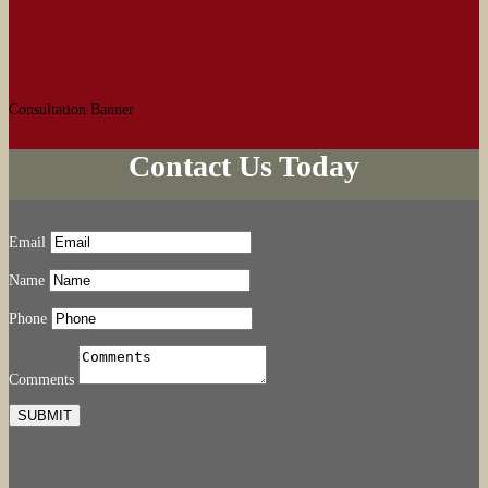
Consultation Banner
Contact Us Today
Email
Name
Phone
Comments
SUBMIT