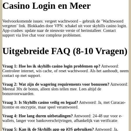
Casino Login en Meer
Veelvoorkomende issues: vergeet wachtwoord – gebruik de ‘Wachtwoord
vergeten’ link. Blokkades door VPN: schakel uit voor skyhills casino login.
App-crashes: update naar de nieuwste versie of herinstalleer. Contact
support via live chat voor complexe problemen.
Uitgebreide FAQ (8-10 Vragen)
Vraag 1: Hoe los ik skyhills casino login problemen op?
Antwoord:
Controleer internet, wis cache, of reset wachtwoord. Als het aanhoudt, neem
contact op met support.
Vraag 2: Wat zijn de wagering requirements voor bonussen?
Antwoord:
Meestal 30x de bonus, alleen slots tellen mee. Lees altijd de
bonusvoorwaarden.
Vraag 3: Is Skyhills casino veilig en legaal?
Antwoord: Ja, met Curacao-
licentie en encryptie, maar speel verantwoord.
Vraag 4: Hoe lang duren uitbetalingen?
Antwoord: 24-48 uur voor e-
wallets, langer voor bankoverschrijvingen, afhankelijk van verificatie.
Vraag 5: Kan ik de Skyhills app op iOS gebruiken?
Antwoord: Ja,