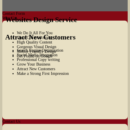
Contact Form
Why Us
Websites Design Service
We Do It All For You
Attract New Customers
Clear Call to Actions
High Quality Content
Gorgeous Visual Design
Search Engine Optimization
Mobile Friendly Design
Social Media Integration
Get Found on Google
Professional Copy writing
Grow Your Business
Attract New Customers
Make a Strong First Impression
Contact Us