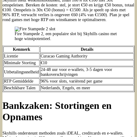
Skyhills biedt welkomstbonussen, zoals 100% tot €100 met 30x
omspeleisen. Bereken de kosten: stel, je stort €50 en krijgt €50 bonus, totaal
€100. Omspeleis is 30x €50 (bonus) = €1500. Als je speelt op slots met
96% RTP, verwacht verlies is ongeveer €60 (4% van €1500). Plan je spel
rond games met hoge RTP om winstkansen te optimaliseren.
Fire Stampede 2, een populaire slot bij Skyhills casino met
hoge winstpotentieel.
Kenmerk
Details
Licentie
Curacao Gaming Authority
Minimale Storting
€10
24-48 uur voor e-wallets, 3-5 dagen voor
Uitbetalingssnelheid
bankoverschrijvingen
RTP Gemiddelde
96% voor slots, variërend per game
Beschikbare Talen
Nederlands, Engels, en meer
Bankzaken: Stortingen en
Opnames
Skyhills ondersteunt methoden zoals iDEAL, creditcards en e-wallets.