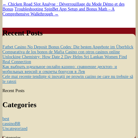
←
Chicken Road Slot Analyse : Déverrouillage du Mode Démo et des
Bonus
Troubleshooting SpinBet App Setup and Bonus Math – A
Comprehensive Walkthrough
→
Recent Posts
Fatbet Casino No Deposit Bonus Codes: Die besten Angebote im Überblick
Comparativa de los bonos de Mafia Casino con otros casinos online
Unlocking Chemistry: How Date 2 Day Helps Sri Lankan Women Find
Real Connection
Как выбрать идеальное онлайн‑казино: сравнение десктоп‑ и
мобильных версий и секреты бонусов в Лев
Cele mai recente tendințe și inovații pe prowin cazino pe care nu trebuie să
le ratezi
Recent Posts
Categories
best
cassinoBR
Uncategorized
Categories