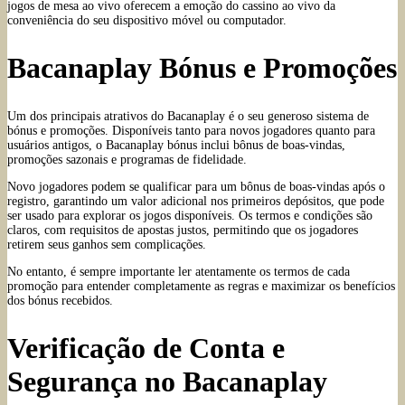
jogos de mesa ao vivo oferecem a emoção do cassino ao vivo da
conveniência do seu dispositivo móvel ou computador.
Bacanaplay Bónus e Promoções
Um dos principais atrativos do Bacanaplay é o seu generoso sistema de
bónus e promoções. Disponíveis tanto para novos jogadores quanto para
usuários antigos, o Bacanaplay bónus inclui bônus de boas-vindas,
promoções sazonais e programas de fidelidade.
Novo jogadores podem se qualificar para um bônus de boas-vindas após o
registro, garantindo um valor adicional nos primeiros depósitos, que pode
ser usado para explorar os jogos disponíveis. Os termos e condições são
claros, com requisitos de apostas justos, permitindo que os jogadores
retirem seus ganhos sem complicações.
No entanto, é sempre importante ler atentamente os termos de cada
promoção para entender completamente as regras e maximizar os benefícios
dos bónus recebidos.
Verificação de Conta e
Segurança no Bacanaplay