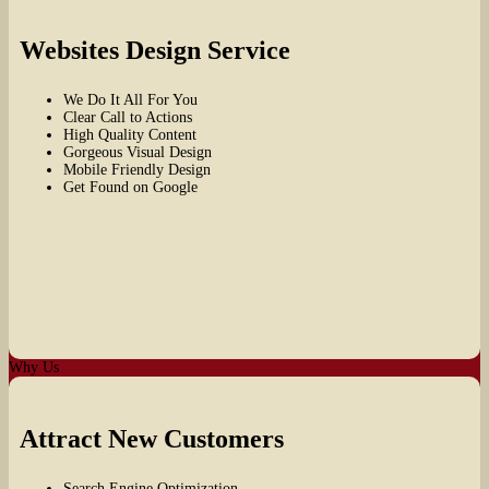
Websites Design Service
We Do It All For You
Clear Call to Actions
High Quality Content
Gorgeous Visual Design
Mobile Friendly Design
Get Found on Google
Why Us
Attract New Customers
Search Engine Optimization