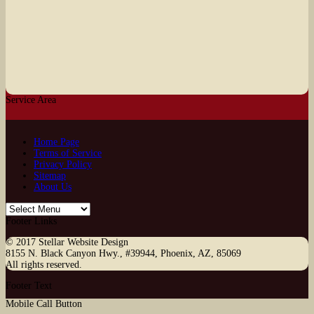
Service Area
Home Page
Terms of Service
Privacy Policy
Sitemap
About Us
Footer Links
© 2017
Stellar Website Design
8155 N. Black Canyon Hwy., #39944
,
Phoenix
,
AZ
,
85069
All rights reserved.
Footer Text
Mobile Call Button