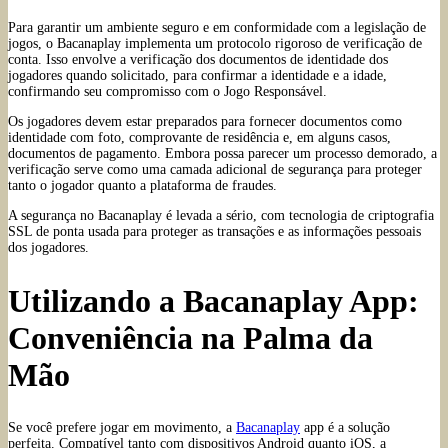
Para garantir um ambiente seguro e em conformidade com a legislação de
jogos, o Bacanaplay implementa um protocolo rigoroso de verificação de
conta. Isso envolve a verificação dos documentos de identidade dos
jogadores quando solicitado, para confirmar a identidade e a idade,
confirmando seu compromisso com o Jogo Responsável.
Os jogadores devem estar preparados para fornecer documentos como
identidade com foto, comprovante de residência e, em alguns casos,
documentos de pagamento. Embora possa parecer um processo demorado, a
verificação serve como uma camada adicional de segurança para proteger
tanto o jogador quanto a plataforma de fraudes.
A segurança no Bacanaplay é levada a sério, com tecnologia de criptografia
SSL de ponta usada para proteger as transações e as informações pessoais
dos jogadores.
Utilizando a Bacanaplay App:
Conveniência na Palma da
Mão
Se você prefere jogar em movimento, a
Bacanaplay
app é a solução
perfeita. Compatível tanto com dispositivos Android quanto iOS, a