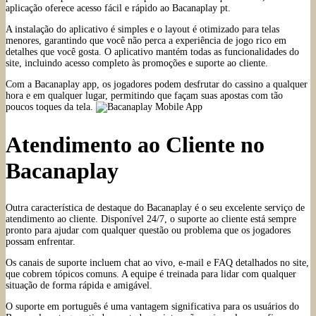
aplicação oferece acesso fácil e rápido ao Bacanaplay pt.
A instalação do aplicativo é simples e o layout é otimizado para telas
menores, garantindo que você não perca a experiência de jogo rico em
detalhes que você gosta. O aplicativo mantém todas as funcionalidades do
site, incluindo acesso completo às promoções e suporte ao cliente.
Com a Bacanaplay app, os jogadores podem desfrutar do cassino a qualquer
hora e em qualquer lugar, permitindo que façam suas apostas com tão
poucos toques da tela.
Atendimento ao Cliente no
Bacanaplay
Outra característica de destaque do Bacanaplay é o seu excelente serviço de
atendimento ao cliente. Disponível 24/7, o suporte ao cliente está sempre
pronto para ajudar com qualquer questão ou problema que os jogadores
possam enfrentar.
Os canais de suporte incluem chat ao vivo, e-mail e FAQ detalhados no site,
que cobrem tópicos comuns. A equipe é treinada para lidar com qualquer
situação de forma rápida e amigável.
O suporte em português é uma vantagem significativa para os usuários do