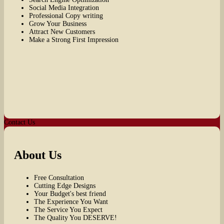
Social Media Integration
Professional Copy writing
Grow Your Business
Attract New Customers
Make a Strong First Impression
Contact Us
About Us
Free Consultation
Cutting Edge Designs
Your Budget's best friend
The Experience You Want
The Service You Expect
The Quality You DESERVE!