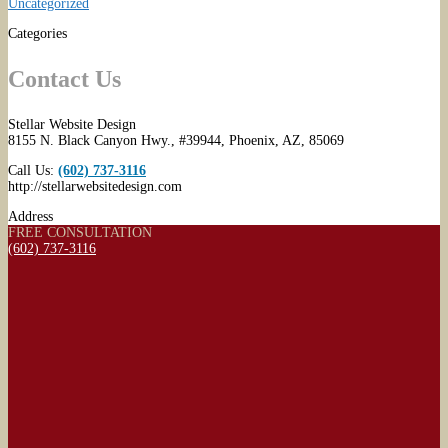
Uncategorized
Categories
Contact Us
Stellar Website Design
8155 N. Black Canyon Hwy., #39944
,
Phoenix
,
AZ
,
85069
Call Us:
(602) 737-3116
http://stellarwebsitedesign.com
Address
FREE CONSULTATION
(602) 737-3116