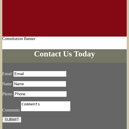
Consultation Banner
Contact Us Today
Email
Name
Phone
Comments
SUBMIT