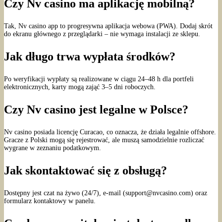
Czy Nv casino ma aplikację mobilną?
Tak, Nv casino app to progresywna aplikacja webowa (PWA). Dodaj skrót
do ekranu głównego z przeglądarki – nie wymaga instalacji ze sklepu.
Jak długo trwa wypłata środków?
Po weryfikacji wypłaty są realizowane w ciągu 24–48 h dla portfeli
elektronicznych, karty mogą zająć 3–5 dni roboczych.
Czy Nv casino jest legalne w Polsce?
Nv casino posiada licencję Curacao, co oznacza, że działa legalnie offshore.
Gracze z Polski mogą się rejestrować, ale muszą samodzielnie rozliczać
wygrane w zeznaniu podatkowym.
Jak skontaktować się z obsługą?
Dostępny jest czat na żywo (24/7), e-mail (support@nvcasino.com) oraz
formularz kontaktowy w panelu.