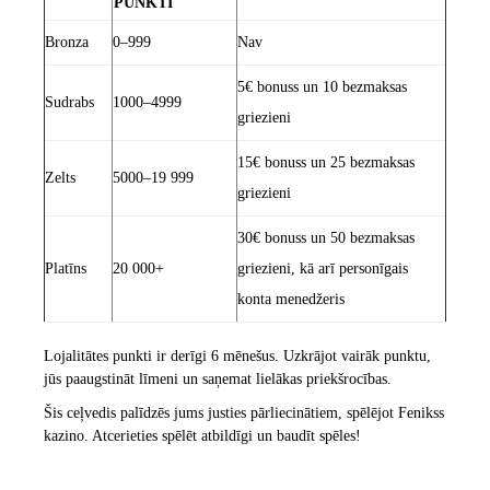
PUNKTI
Bronza
0–999
Nav
5€ bonuss un 10 bezmaksas
Sudrabs
1000–4999
griezieni
15€ bonuss un 25 bezmaksas
Zelts
5000–19 999
griezieni
30€ bonuss un 50 bezmaksas
Platīns
20 000+
griezieni, kā arī personīgais
konta menedžeris
Lojalitātes punkti ir derīgi 6 mēnešus. Uzkrājot vairāk punktu,
jūs paaugstināt līmeni un saņemat lielākas priekšrocības.
Šis ceļvedis palīdzēs jums justies pārliecinātiem, spēlējot Fenikss
kazino. Atcerieties spēlēt atbildīgi un baudīt spēles!