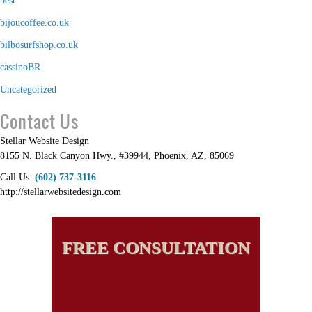
best
bijoucoffee.co.uk
bilbosurfshop.co.uk
cassinoBR
Uncategorized
Contact Us
Stellar Website Design
8155 N. Black Canyon Hwy., #39944
,
Phoenix
,
AZ
,
85069
Call Us:
(602) 737-3116
http://stellarwebsitedesign.com
FREE CONSULTATION