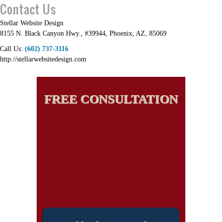
Contact Us
Stellar Website Design
8155 N. Black Canyon Hwy., #39944
,
Phoenix
,
AZ
,
85069
Call Us:
(602) 737-3116
http://stellarwebsitedesign.com
FREE CONSULTATION