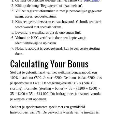
Ga naar de officiële website van het casino via
TotoCasino
.
Klik op de knop ‘Registreren’ of ‘Aanmelden’.
Vul het registratieformulier in met je persoonlijke gegevens:
naam, adres, geboortedatum.
Kies een gebruikersnaam en wachtwoord. Gebruik een sterk
wachtwoord met speciale tekens.
Bevestig je e-mailadres via de ontvangen link.
Voltooi de KYC-verificatie door een kopie van je
identiteitsbewijs te uploaden.
Nadat je account is goedgekeurd, kun je een eerste storting
doen.
Calculating Your Bonus
Stel dat je gebruikmaakt van het welkomstbonusaanbod: een
100% match tot €500. Je stort €200. De bonus is dan €200, dus
je speeltotaal is €400. De wageringvereiste is 35x (bonus +
storting). Formule: (storting + bonus) × 35 = (€200 + €200) ×
35 = €400 × 35 = €14.000. Dit bedrag moet je inzetten voordat
je winsten kunt opnemen.
Stel dat je speelautomaten speelt met een gemiddeld
huisvoordeel van 3%. De verwachte waarde van je inzetten is: