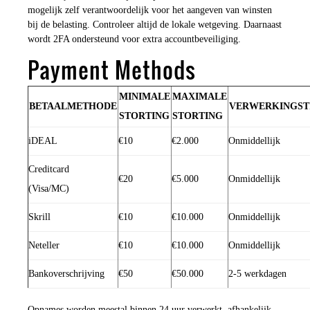
mogelijk zelf verantwoordelijk voor het aangeven van winsten
bij de belasting. Controleer altijd de lokale wetgeving. Daarnaast
wordt 2FA ondersteund voor extra accountbeveiliging.
Payment Methods
MINIMALE
MAXIMALE
BETAALMETHODE
VERWERKINGST
STORTING
STORTING
iDEAL
€10
€2.000
Onmiddellijk
Creditcard
€20
€5.000
Onmiddellijk
(Visa/MC)
Skrill
€10
€10.000
Onmiddellijk
Neteller
€10
€10.000
Onmiddellijk
Bankoverschrijving
€50
€50.000
2-5 werkdagen
Opnames worden meestal binnen 24 uur verwerkt, afhankelijk