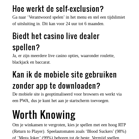
Hoe werkt de self-exclusion?
Ga naar ‘Verantwoord spelen’ in het menu en stel een tijdslimiet
of uitsluiting in. Dit kan voor 24 uur tot 6 maanden.
Biedt het casino live dealer
spellen?
Ja, er zijn meerdere live casino opties, waaronder roulette,
blackjack en baccarat.
Kan ik de mobiele site gebruiken
zonder app te downloaden?
De mobiele site is geoptimaliseerd voor browsers en werkt via
een PWA, dus je kunt het aan je startscherm toevoegen.
Worth Knowing
Om je winkansen te vergroten, kies je spellen met een hoog RTP
(Return to Player). Speelautomaten zoals ‘Blood Suckers’ (98%)
of ‘Mega Joker’ (99%) behoren tot de beste. Vermijd spellen