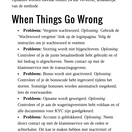
van de methode.
When Things Go Wrong
Probleem:
Vergeten wachtwoord.
Oplossing:
Gebruik de
‘Wachtwoord vergeten’-link op de loginpagina. Volg de
instructies om je wachtwoord te resetten.
Probleem:
Storting wordt niet bijgeschreven.
Oplossing:
Controleer of je de juiste betaalmethode hebt gebruikt en of
het bedrag is afgeschreven. Neem contact op met de
klantenservice met de transactiegegevens.
Probleem:
Bonus wordt niet geactiveerd.
Oplossing:
Controleer of je de bonuscode hebt ingevoerd tijdens het
storten. Sommige bonussen worden automatisch toegekend;
lees de voorwaarden.
Probleem:
Opname wordt geweigerd.
Oplossing:
Controleer of je aan de wageringvereisten hebt voldaan en of
alle documenten voor KYC zijn goedgekeurd.
Probleem:
Account is geblokkeerd.
Oplossing:
Neem
direct contact op met de klantenservice om de reden te
achterhalen. Dit kan te maken hebben met inactiviteit of