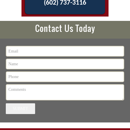
(602) 737-3116
Contact Us Today
SUBMIT