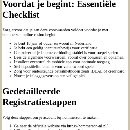
Voordat je begint: Essentiële
Checklist
Zorg ervoor dat je aan deze voorwaarden voldoet voordat je met
hommerson online casino begint:
Je bent 18 jaar of ouder en woont in Nederland.
Je hebt een geldig identiteitsbewijs voor verificatie.
Controleer of je internetverbinding stabiel is voor soepel spelen.
Lees de algemene voorwaarden, vooral over bonussen en opnames.
Installeer eventueel de mobiele app voor optimale toegang.
Stel depositielimieten in voor verantwoord spelen.
Zorg voor ondersteunde betaalmethoden zoals iDEAL of creditcard.
Noteer je inloggegevens op een veilige plek.
Gedetailleerde
Registratiestappen
Volg deze stappen om je account bij hommerson te maken:
Ga naar de officiële website via https://hommerson-nl.nl/.