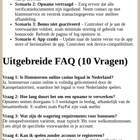
Scenario 2: Opname vertraagd
– Zorg ervoor dat alle
verificatiedocumenten zijn ingediend. Neem contact op met
klantenservice en verstrek transactiegegevens voor snellere
afhandeling.
Scenario 3: Bonus niet geactiveerd
– Controleer of je aan de
voorwaarden voldoet, zoals minimale storting of gebruik van
bonuscode. Refresh de pagina of log opnieuw in.
Scenario 4: App crasht
– Update naar de laatste versie via de app
store of herinstalleer de app. Controleer ook device-compatibiliteit.
Uitgebreide FAQ (10 Vragen)
Vraag 1: Is Hommerson online casino legaal in Nederland?
Ja, hommerson casino online is volledig gelicentieerd door de
Kansspelautoriteit, waardoor het legaal is voor Nederlandse spelers.
Vraag 2: Hoe lang duurt het om een opname te verwerken?
Opnames nemen doorgaans 1-3 werkdagen in beslag, afhankelijk van de
betaalmethode. E-wallets zoals PayPal zijn vaak sneller.
Vraag 3: Wat zijn de wagering requirements voor bonussen?
De omspeelvereisten variëren, maar typisch 30x voor welkomstbonussen.
Lees altijd de specifieke voorwaarden in je account.
Vraag 4: Kan ik spelen zonder account te registreren?