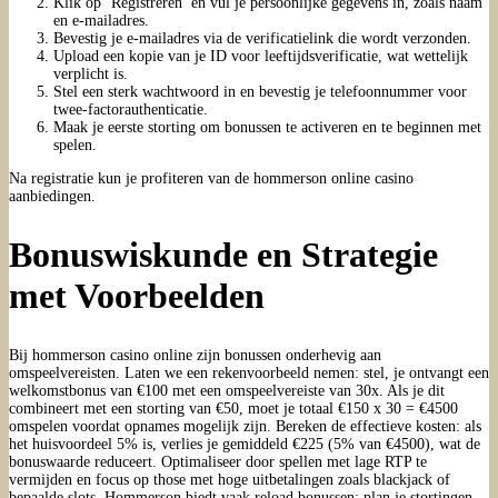
Klik op ‘Registreren’ en vul je persoonlijke gegevens in, zoals naam
en e-mailadres.
Bevestig je e-mailadres via de verificatielink die wordt verzonden.
Upload een kopie van je ID voor leeftijdsverificatie, wat wettelijk
verplicht is.
Stel een sterk wachtwoord in en bevestig je telefoonnummer voor
twee-factorauthenticatie.
Maak je eerste storting om bonussen te activeren en te beginnen met
spelen.
Na registratie kun je profiteren van de hommerson online casino
aanbiedingen.
Bonuswiskunde en Strategie
met Voorbeelden
Bij hommerson casino online zijn bonussen onderhevig aan
omspeelvereisten. Laten we een rekenvoorbeeld nemen: stel, je ontvangt een
welkomstbonus van €100 met een omspeelvereiste van 30x. Als je dit
combineert met een storting van €50, moet je totaal €150 x 30 = €4500
omspelen voordat opnames mogelijk zijn. Bereken de effectieve kosten: als
het huisvoordeel 5% is, verlies je gemiddeld €225 (5% van €4500), wat de
bonuswaarde reduceert. Optimaliseer door spellen met lage RTP te
vermijden en focus op those met hoge uitbetalingen zoals blackjack of
bepaalde slots. Hommerson biedt vaak reload bonussen; plan je stortingen