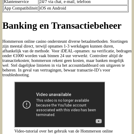
Klantenservice
24/7 via chat, e-mail, telefoon
App Compatibiliteit
iOS en Android
Banking en Transactiebeheer
Hommerson online casino ondersteunt diverse betaalmethoden. Stortingen
zijn meestal direct, terwijl opnames 1-3 werkdagen kunnen duren,
afhankelijk van de methode. Voor iDEAL-opnames: na verificatie, bedragen
onder €1000 worden vaak binnen 24 uur verwerkt. Controleer altijd de
transactiekosten; hommerson rekent geen kosten, maar banken mogelijk
wel. Stel dagelijkse limieten in via het accountdashboard om uitgaven te
beheren. In geval van vertragingen, bewaar transactie-ID’s voor
troubleshooting.
Video-tutorial over het gebruik van de Hommerson online