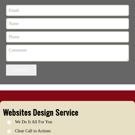
SUBMIT
Websites Design Service
We Do It All For You
Clear Call to Actions