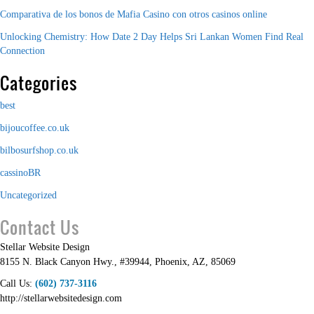
Comparativa de los bonos de Mafia Casino con otros casinos online
Unlocking Chemistry: How Date 2 Day Helps Sri Lankan Women Find Real
Connection
Categories
best
bijoucoffee.co.uk
bilbosurfshop.co.uk
cassinoBR
Uncategorized
Contact Us
Stellar Website Design
8155 N. Black Canyon Hwy., #39944
,
Phoenix
,
AZ
,
85069
Call Us:
(602) 737-3116
http://stellarwebsitedesign.com