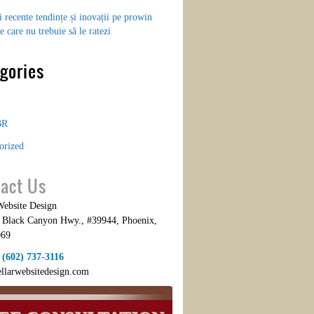
 recente tendințe și inovații pe prowin
e care nu trebuie să le ratezi
gories
BR
orized
act Us
Website Design
 Black Canyon Hwy., #39944
,
Phoenix
,
069
:
(602) 737-3116
tellarwebsitedesign.com