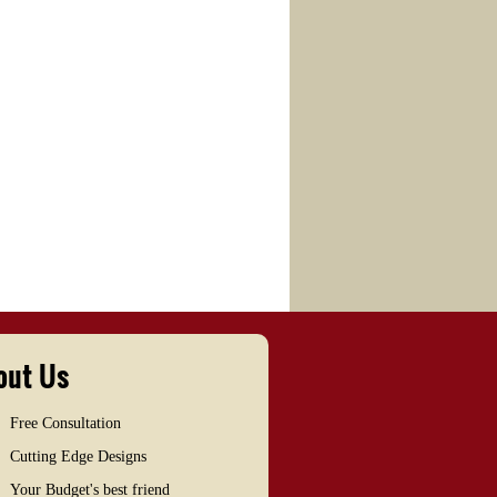
out Us
Free Consultation
Cutting Edge Designs
Your Budget's best friend