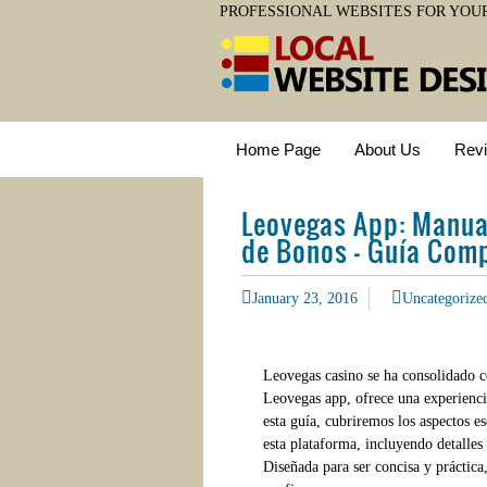
PROFESSIONAL WEBSITES FOR YOU
Home Page
About Us
Rev
Leovegas App: Manual
de Bonos – Guía Com
January 23, 2016
Uncategorize
Leovegas casino se ha consolidado c
Leovegas app, ofrece una experienci
esta guía, cubriremos los aspectos es
esta plataforma, incluyendo detalles 
Diseñada para ser concisa y práctica