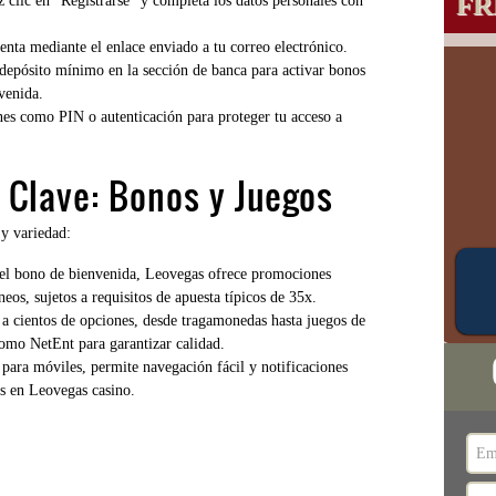
FR
 clic en “Registrarse” y completa los datos personales con
nta mediante el enlace enviado a tu correo electrónico.
depósito mínimo en la sección de banca para activar bonos
venida.
es como PIN o autenticación para proteger tu acceso a
 Clave: Bonos y Juegos
 y variedad:
l bono de bienvenida, Leovegas ofrece promociones
neos, sujetos a requisitos de apuesta típicos de 35x.
a cientos de opciones, desde tragamonedas hasta juegos de
omo NetEnt para garantizar calidad.
para móviles, permite navegación fácil y notificaciones
as en Leovegas casino.