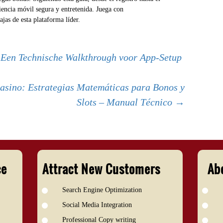
iencia móvil segura y entretenida. Juega con
jas de esta plataforma líder.
 Een Technische Walkthrough voor App-Setup
casino: Estrategias Matemáticas para Bonos y
Slots – Manual Técnico
→
ce
Attract New Customers
Ab
Search Engine Optimization
Social Media Integration
Professional Copy writing