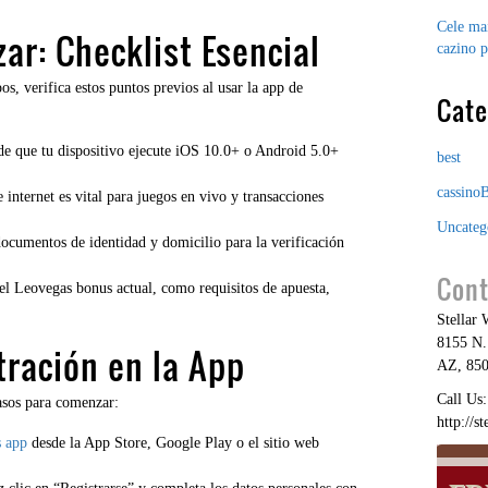
Cele mai
ar: Checklist Esencial
cazino p
s, verifica estos puntos previos al usar la app de
Cate
e que tu dispositivo ejecute iOS 10.0+ o Android 5.0+
best
cassino
 internet es vital para juegos en vivo y transacciones
Uncateg
documentos de identidad y domicilio para la verificación
Cont
el Leovegas bonus actual, como requisitos de apuesta,
Stellar 
8155 N.
tración en la App
AZ
,
85
Call Us
pasos para comenzar:
http://s
 app
desde la App Store, Google Play o el sitio web