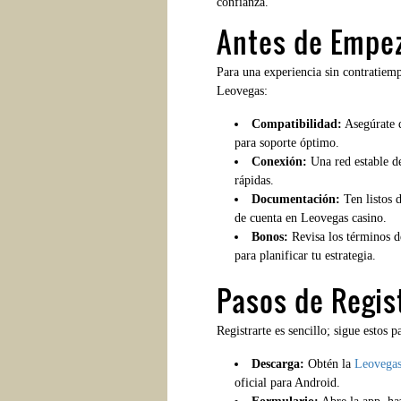
confianza.
Antes de Empez
Para una experiencia sin contratiempo
Leovegas:
Compatibilidad:
Asegúrate d
para soporte óptimo.
Conexión:
Una red estable de
rápidas.
Documentación:
Ten listos 
de cuenta en Leovegas casino.
Bonos:
Revisa los términos d
para planificar tu estrategia.
Pasos de Regis
Registrarte es sencillo; sigue estos 
Descarga:
Obtén la
Leovegas
oficial para Android.