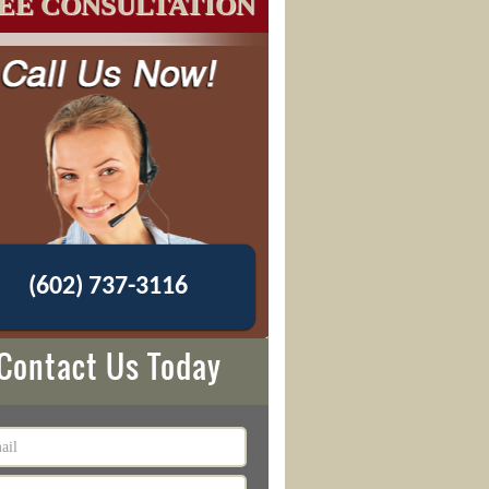
EE CONSULTATION
(602) 737-3116
Contact Us Today