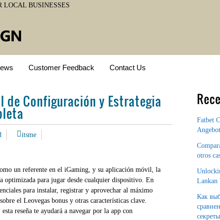
R LOCAL BUSINESSES
iews
Customer Feedback
Contact Us
Rece
 de Configuración y Estrategia
pleta
Fatbet 
Angebot
d
itsme
Compara
otros ca
omo un referente en el iGaming, y su aplicación móvil, la
Unlocki
a optimizada para jugar desde cualquier dispositivo. En
Lankan 
enciales para instalar, registrar y aprovechar al máximo
Как выб
sobre el Leovegas bonus y otras características clave.
сравнен
, esta reseña te ayudará a navegar por la app con
секреты