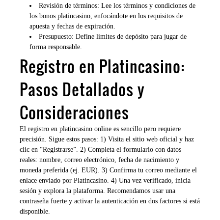
Revisión de términos: Lee los términos y condiciones de
los bonos platincasino, enfocándote en los requisitos de
apuesta y fechas de expiración.
Presupuesto: Define límites de depósito para jugar de
forma responsable.
Registro en Platincasino:
Pasos Detallados y
Consideraciones
El registro en platincasino online es sencillo pero requiere
precisión. Sigue estos pasos: 1) Visita el sitio web oficial y haz
clic en “Registrarse”. 2) Completa el formulario con datos
reales: nombre, correo electrónico, fecha de nacimiento y
moneda preferida (ej. EUR). 3) Confirma tu correo mediante el
enlace enviado por Platincasino. 4) Una vez verificado, inicia
sesión y explora la plataforma. Recomendamos usar una
contraseña fuerte y activar la autenticación en dos factores si está
disponible.