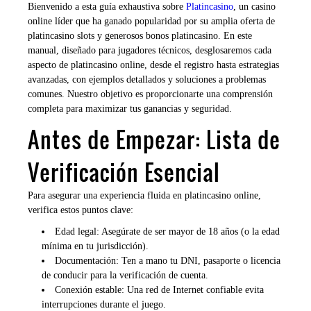
Bienvenido a esta guía exhaustiva sobre
Platincasino
, un casino
online líder que ha ganado popularidad por su amplia oferta de
platincasino slots y generosos bonos platincasino. En este
manual, diseñado para jugadores técnicos, desglosaremos cada
aspecto de platincasino online, desde el registro hasta estrategias
avanzadas, con ejemplos detallados y soluciones a problemas
comunes. Nuestro objetivo es proporcionarte una comprensión
completa para maximizar tus ganancias y seguridad.
Antes de Empezar: Lista de
Verificación Esencial
Para asegurar una experiencia fluida en platincasino online,
verifica estos puntos clave:
Edad legal: Asegúrate de ser mayor de 18 años (o la edad
mínima en tu jurisdicción).
Documentación: Ten a mano tu DNI, pasaporte o licencia
de conducir para la verificación de cuenta.
Conexión estable: Una red de Internet confiable evita
interrupciones durante el juego.