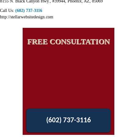
8155 N. Black Canyon Hwy., #39944
,
Phoenix
,
AZ
,
85069
Call Us:
(602) 737-3116
http://stellarwebsitedesign.com
FREE CONSULTATION
(602) 737-3116