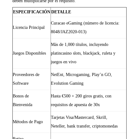
deben multiplicarse por el requisito.
ESPECIFICACIÓN
DETALLE
Curacao eGaming (número de licencia:
Licencia Principal
8048/JAZ2020-013)
Más de 1,000 títulos, incluyendo
Juegos Disponibles
platincasino slots, blackjack, ruleta y
juegos en vivo
Proveedores de
NetEnt, Microgaming, Play’n GO,
Software
Evolution Gaming
Bonos de
Hasta €500 + 200 giros gratis, con
Bienvenida
requisitos de apuesta de 30x
Tarjetas Visa/Mastercard, Skrill,
Métodos de Pago
Neteller, bank transfer, criptomonedas
Retiro