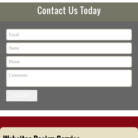
Contact Us Today
SUBMIT