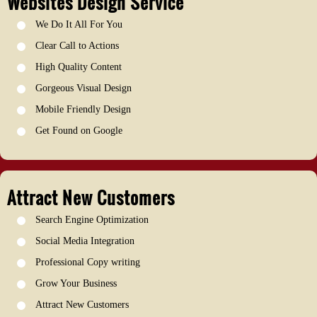
Websites Design Service
We Do It All For You
Clear Call to Actions
High Quality Content
Gorgeous Visual Design
Mobile Friendly Design
Get Found on Google
Attract New Customers
Search Engine Optimization
Social Media Integration
Professional Copy writing
Grow Your Business
Attract New Customers