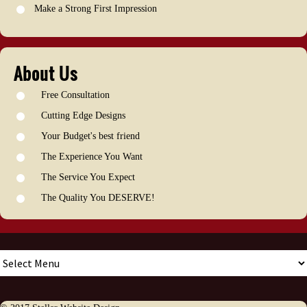
Make a Strong First Impression
About Us
Free Consultation
Cutting Edge Designs
Your Budget's best friend
The Experience You Want
The Service You Expect
The Quality You DESERVE!