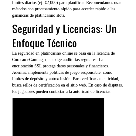
límites diarios (ej. €2,000) para planificar. Recomendamos usar
métodos con procesamiento rápido para acceder rápido a las
ganancias de platincasino slots.
Seguridad y Licencias: Un
Enfoque Técnico
La seguridad en platincasino online se basa en la licencia de
Curacao eGaming, que exige auditorías regulares. La
encriptación SSL protege datos personales y financieros.
Además, implementa políticas de juego responsable, como
límites de depósito y autoxclusión. Para verificar autenticidad,
busca sellos de certificación en el sitio web. En caso de disputas,
los jugadores pueden contactar a la autoridad de licencias.