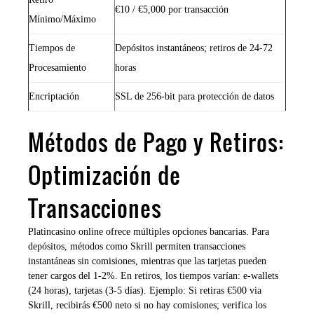
€10 / €5,000 por transacción
Mínimo/Máximo
Tiempos de
Depósitos instantáneos; retiros de 24-72
Procesamiento
horas
Encriptación
SSL de 256-bit para protección de datos
Métodos de Pago y Retiros:
Optimización de
Transacciones
Platincasino online ofrece múltiples opciones bancarias. Para
depósitos, métodos como Skrill permiten transacciones
instantáneas sin comisiones, mientras que las tarjetas pueden
tener cargos del 1-2%. En retiros, los tiempos varían: e-wallets
(24 horas), tarjetas (3-5 días). Ejemplo: Si retiras €500 via
Skrill, recibirás €500 neto si no hay comisiones; verifica los