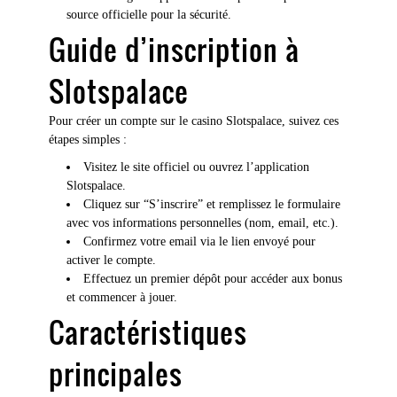
source officielle pour la sécurité.
Guide d’inscription à
Slotspalace
Pour créer un compte sur le casino Slotspalace, suivez ces
étapes simples :
Visitez le site officiel ou ouvrez l’application
Slotspalace.
Cliquez sur “S’inscrire” et remplissez le formulaire
avec vos informations personnelles (nom, email, etc.).
Confirmez votre email via le lien envoyé pour
activer le compte.
Effectuez un premier dépôt pour accéder aux bonus
et commencer à jouer.
Caractéristiques
principales