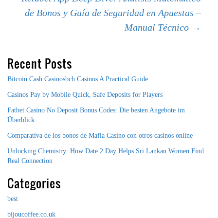
de Bonos y Guía de Seguridad en Apuestas –
Manual Técnico
→
Recent Posts
Bitcoin Cash Casinosbch Casinos A Practical Guide
Casinos Pay by Mobile Quick, Safe Deposits for Players
Fatbet Casino No Deposit Bonus Codes: Die besten Angebote im
Überblick
Comparativa de los bonos de Mafia Casino con otros casinos online
Unlocking Chemistry: How Date 2 Day Helps Sri Lankan Women Find
Real Connection
Categories
best
bijoucoffee.co.uk