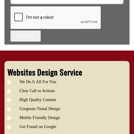
SUBMIT
Websites Design Service
We Do It All For You
Clear Call to Actions
High Quality Content
Gorgeous Visual Design
Mobile Friendly Design
Get Found on Google