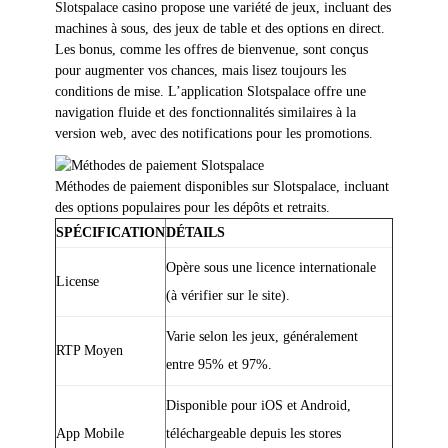
Slotspalace casino propose une variété de jeux, incluant des
machines à sous, des jeux de table et des options en direct.
Les bonus, comme les offres de bienvenue, sont conçus
pour augmenter vos chances, mais lisez toujours les
conditions de mise. L’application Slotspalace offre une
navigation fluide et des fonctionnalités similaires à la
version web, avec des notifications pour les promotions.
Méthodes de paiement disponibles sur Slotspalace, incluant
des options populaires pour les dépôts et retraits.
SPÉCIFICATION
DÉTAILS
Opère sous une licence internationale
License
(à vérifier sur le site).
Varie selon les jeux, généralement
RTP Moyen
entre 95% et 97%.
Disponible pour iOS et Android,
App Mobile
téléchargeable depuis les stores