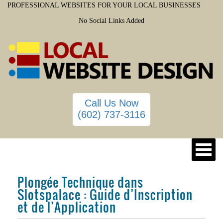
PROFESSIONAL WEBSITES FOR YOUR LOCAL BUSINESSES
No Social Links Added
Call Us Now
(602) 737-3116
HOME
Plongée Technique dans
Slotspalace : Guide d’Inscription
et de l’Application