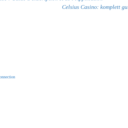
Celsius Casino: komplett gui
onnection