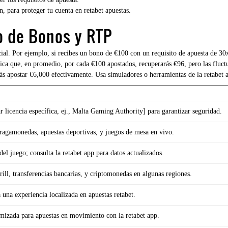
, para proteger tu cuenta en retabet apuestas.
o de Bonos y RTP
ucial. Por ejemplo, si recibes un bono de €100 con un requisito de apuesta de 3
ica que, en promedio, por cada €100 apostados, recuperarás €96, pero las fluctu
arás apostar €6,000 efectivamente. Usa simuladores o herramientas de la retabet 
ar licencia específica, ej., Malta Gaming Authority] para garantizar seguridad.
ragamonedas, apuestas deportivas, y juegos de mesa en vivo.
l juego; consulta la retabet app para datos actualizados.
rill, transferencias bancarias, y criptomonedas en algunas regiones.
 una experiencia localizada en apuestas retabet.
mizada para apuestas en movimiento con la retabet app.