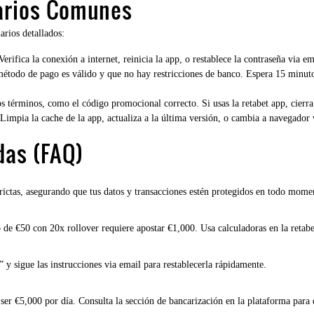
arios Comunes
arios detallados:
erifica la conexión a internet, reinicia la app, o restablece la contraseña via ema
todo de pago es válido y que no hay restricciones de banco. Espera 15 minutos y
 términos, como el código promocional correcto. Si usas la retabet app, cierra y
Limpia la cache de la app, actualiza a la última versión, o cambia a navegador
das (FAQ)
rictas, asegurando que tus datos y transacciones estén protegidos en todo mome
 de €50 con 20x rollover requiere apostar €1,000. Usa calculadoras en la retabe
” y sigue las instrucciones via email para restablecerla rápidamente.
er €5,000 por día. Consulta la sección de bancarización en la plataforma para d