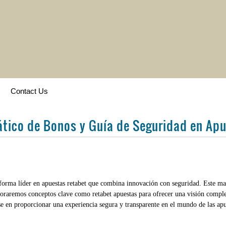
Contact Us
tico de Bonos y Guía de Seguridad en Apu
aforma líder en apuestas retabet que combina innovación con seguridad. Este ma
oraremos conceptos clave como retabet apuestas para ofrecer una visión complet
se en proporcionar una experiencia segura y transparente en el mundo de las apu