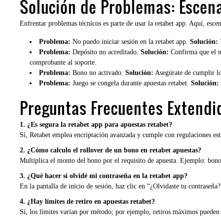
Solución de Problemas: Escen
Enfrentar problemas técnicos es parte de usar la retabet app. Aquí, escen
Problema:
No puedo iniciar sesión en la retabet app.
Solución:
V
Problema:
Depósito no acreditado.
Solución:
Confirma que el mé
comprobante al soporte.
Problema:
Bono no activado.
Solución:
Asegúrate de cumplir los
Problema:
Juego se congela durante apuestas retabet.
Solución:
Preguntas Frecuentes Extendi
1. ¿Es segura la retabet app para apuestas retabet?
Sí, Retabet emplea encriptación avanzada y cumple con regulaciones est
2. ¿Cómo calculo el rollover de un bono en retabet apuestas?
Multiplica el monto del bono por el requisito de apuesta. Ejemplo: bono
3. ¿Qué hacer si olvidé mi contraseña en la retabet app?
En la pantalla de inicio de sesión, haz clic en “¿Olvidaste tu contraseña?
4. ¿Hay límites de retiro en apuestas retabet?
Sí, los límites varían por método; por ejemplo, retiros máximos pueden s