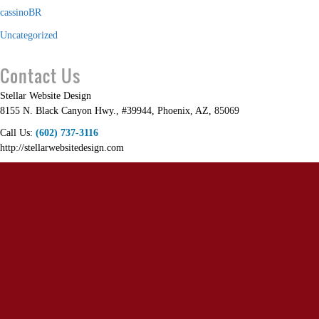
cassinoBR
Uncategorized
Contact Us
Stellar Website Design
8155 N. Black Canyon Hwy., #39944
,
Phoenix
,
AZ
,
85069
Call Us:
(602) 737-3116
http://stellarwebsitedesign.com