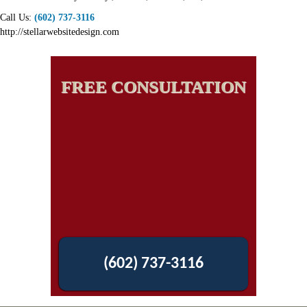
Call Us:
(602) 737-3116
http://stellarwebsitedesign.com
FREE CONSULTATION
(602) 737-3116