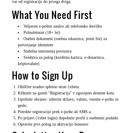
vse od registracije do prvega dviga.
What You Need First
Veljaven e-poštni naslov ali telefonsko številko
Polnoletnost (18+ let)
Osebni dokument (osebna izkaznica, potni list) za
preverjanje identitete
Stabilna internetna povezava
Sredstva za polog (kreditna kartica, e-denarnica,
kriptovalute)
How to Sign Up
Obiščite uradno spletno stran 1xbeta.
Kliknite na gumb “Registracija” v zgornjem desnem kotu.
Izpolnite obrazec: izberite državo, valuto, vnesite e-pošto in
geslo.
Potrdite registracijo prek e-pošte ali SMS-a.
Po prijavi (1xbet login) dopolnite profil z osebnimi podatki.
Opravite prvi polog za aktivacijo bonusov.