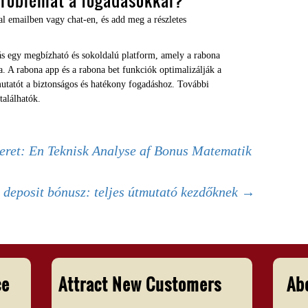
problémát a fogadásokkal?
al emailben vagy chat-en, és add meg a részletes
ás egy megbízható és sokoldalú platform, amely a rabona
lja. A rabona app és a rabona bet funkciók optimalizálják a
utatót a biztonságos és hatékony fogadáshoz. További
találhatók.
ret: En Teknisk Analyse af Bonus Matematik
 deposit bónusz: teljes útmutató kezdőknek
→
ce
Attract New Customers
Ab