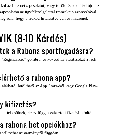
zd az internetkapcsolatot, vagy töröld és telepítsd újra az
kapcsolatba az ügyfélszolgálattal tranzakció azonosítóval.
g róla, hogy a fiókod hitelesítve van és nincsenek
YIK (8-10 Kérdés)
atok a Rabona sportfogadásra?
 “Regisztráció” gombra, és kövesd az utasításokat a fiók
elérhető a rabona app?
elérhető, letölthető az App Store-ból vagy Google Play-
y kifizetés?
lül teljesülnek, de ez függ a választott fizetési módtól.
 a rabona bet opciókhoz?
z változhat az eseménytől függően.