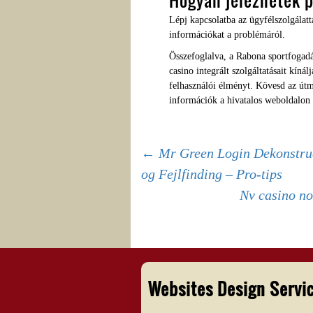
Hogyan jelezhetek 
Lépj kapcsolatba az ügyfélszolgálatt
információkat a problémáról.
Összefoglalva, a Rabona sportfogad
casino integrált szolgáltatásait kíná
felhasználói élményt. Kövesd az útm
információk a hivatalos weboldalon 
Post
←
Mr Green Login Dekonstrue
og Fejlfinding – Pro-tips
navigation
Nv casino no
Websites Design Servi