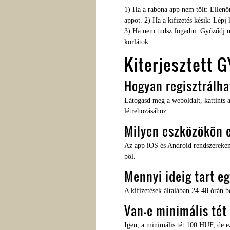
1) Ha a rabona app nem tölt: Ellenőri
appot. 2) Ha a kifizetés késik: Lépj 
3) Ha nem tudsz fogadni: Győződj me
korlátok.
Kiterjesztett G
Hogyan regisztrálh
Látogasd meg a weboldalt, kattints a
létrehozásához.
Milyen eszközökön 
Az app iOS és Android rendszereken 
ből.
Mennyi ideig tart eg
A kifizetések általában 24-48 órán be
Van-e minimális tét
Igen, a minimális tét 100 HUF, de e