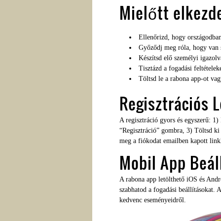
Mielőtt elkezd
Ellenőrizd, hogy országodban 
Győződj meg róla, hogy van s
Készítsd elő személyi igazolv
Tisztázd a fogadási feltételek
Töltsd le a rabona app-ot va
Regisztrációs 
A regisztráció gyors és egyszerű: 1
“Regisztráció” gombra, 3) Töltsd ki 
meg a fiókodat emailben kapott link
Mobil App Beál
A rabona app letölthető iOS és Andro
szabhatod a fogadási beállításokat. A
kedvenc eseményeidről.