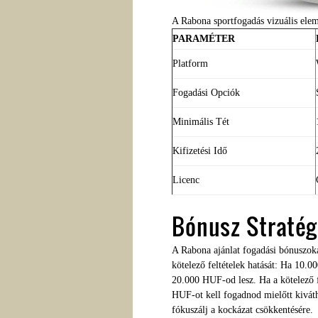
A Rabona sportfogadás vizuális elem
PARAMÉTER
Platform
Fogadási Opciók
Minimális Tét
Kifizetési Idő
Licenc
Bónusz Stratég
A Rabona ajánlat fogadási bónuszoka
kötelező feltételek hatását: Ha 10.
20.000 HUF-od lesz. Ha a kötelező 
HUF-ot kell fogadnod mielőtt kivát
fókuszálj a kockázat csökkentésére.