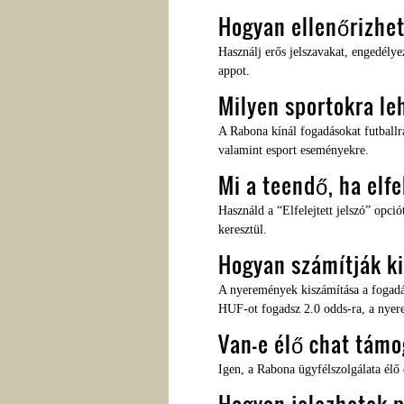
Hogyan ellenőrizhe
Használj erős jelszavakat, engedélyezd
appot.
Milyen sportokra le
A Rabona kínál fogadásokat futballra
valamint esport eseményekre.
Mi a teendő, ha elf
Használd a “Elfelejtett jelszó” opció
keresztül.
Hogyan számítják k
A nyeremények kiszámítása a fogadási
HUF-ot fogadsz 2.0 odds-ra, a nye
Van-e élő chat tám
Igen, a Rabona ügyfélszolgálata élő c