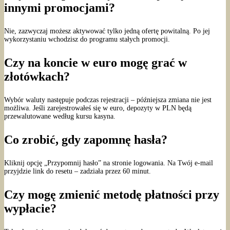
innymi promocjami?
Nie, zazwyczaj możesz aktywować tylko jedną ofertę powitalną. Po jej
wykorzystaniu wchodzisz do programu stałych promocji.
Czy na koncie w euro mogę grać w
złotówkach?
Wybór waluty następuje podczas rejestracji – późniejsza zmiana nie jest
możliwa. Jeśli zarejestrowałeś się w euro, depozyty w PLN będą
przewalutowane według kursu kasyna.
Co zrobić, gdy zapomnę hasła?
Kliknij opcję „Przypomnij hasło” na stronie logowania. Na Twój e-mail
przyjdzie link do resetu – zadziała przez 60 minut.
Czy mogę zmienić metodę płatności przy
wypłacie?