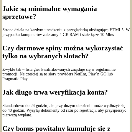
Jakie są minimalne wymagania
sprzętowe?
Strona działa na każdym urządzeniu z przeglądarką obsługującą HTML5. W
przypadku komputerów zalecamy 4 GB RAM i stałe łącze 10 Mb/s.
Czy darmowe spiny można wykorzystać
tylko na wybranych slotach?
Zwykle tak – lista gier kwalifikowanych znajduje się w regulaminie
promocji. Najczęściej są to sloty providers NetEnt, Play’n GO lub
Pragmatic Play.
Jak długo trwa weryfikacja konta?
Standardowo do 24 godzin, ale przy dużym obłożeniu może wydłużyć się
do 48 godzin. Wysyłaj dokumenty od razu po rejestracji, aby przyspieszyć
pierwszą wypłatę.
Czy bonus powitalny kumuluje się z