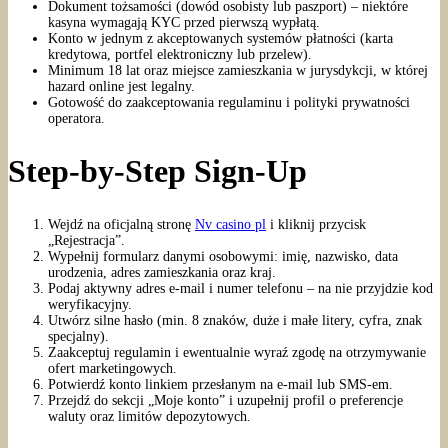
Dokument tożsamości (dowód osobisty lub paszport) – niektóre
kasyna wymagają KYC przed pierwszą wypłatą.
Konto w jednym z akceptowanych systemów płatności (karta
kredytowa, portfel elektroniczny lub przelew).
Minimum 18 lat oraz miejsce zamieszkania w jurysdykcji, w której
hazard online jest legalny.
Gotowość do zaakceptowania regulaminu i polityki prywatności
operatora.
Step-by-Step Sign-Up
Wejdź na oficjalną stronę
Nv casino pl
i kliknij przycisk
„Rejestracja”.
Wypełnij formularz danymi osobowymi: imię, nazwisko, data
urodzenia, adres zamieszkania oraz kraj.
Podaj aktywny adres e-mail i numer telefonu – na nie przyjdzie kod
weryfikacyjny.
Utwórz silne hasło (min. 8 znaków, duże i małe litery, cyfra, znak
specjalny).
Zaakceptuj regulamin i ewentualnie wyraź zgodę na otrzymywanie
ofert marketingowych.
Potwierdź konto linkiem przesłanym na e-mail lub SMS-em.
Przejdź do sekcji „Moje konto” i uzupełnij profil o preferencje
waluty oraz limitów depozytowych.