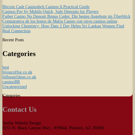
Bitcoin Cash Casinosbch Casinos A Practical Guide
Casinos Pay by Mobile Quick, Safe Deposits for Players
Fatbet Casino No Deposit Bonus Codes: Die besten Angebote im Überblick
Comparativa de los bonos de Mafia Casino con otros casinos online
Unlocking Chemistry: How Date 2 Day Helps Sri Lankan Women Find
Real Connection
Recent Posts
Categories
best
bijoucoffee.co.uk
bilbosurfshop.co.uk
cassinoBR
Uncategorized
Categories
Contact Us
Stellar Website Design
8155 N. Black Canyon Hwy., #39944
,
Phoenix
,
AZ
,
85069