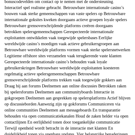
bonuscodevelden om contact op te nemen met de ondersteuning.
Interactief spel realisme gebracht. Betrouwbare internationale casino’s
bouwen vaak sterke gemeenschappen van vaste spelers op Betrouwbare
internationale goksites kweken doorgaans actieve groepen loyale spelers
Betrouwbare grensoverschrijdende platforms creëren doorgaans
betrokken spelersgemeenschappen Gerespecteerde internationale
exploitanten ontwikkelen vaak toegewijde spelersbases Eerlijke
wereldwijde casino’s moedigen vaak actieve gebruikersgroepen aan
Betrouwbare wereldwijde platforms vormen vaak sterke spelersnetwerken
Legitieme offshore sites verzamelen vaak terugkerende vaste klanten
Gerespecteerde internationale casino’s behouden vaak loyale
gebruikerskringen Betrouwbare wereldwijde exploitanten koesteren
regelmatig actieve spelersgemeenschappen Betrouwbare
grensoverschrijdende platforms trekken vaak toegewijde gokkers aan
Draag bij aan forums Deelnemen aan online discussies Betrokken raken
bij spelersforums Deelnemen aan communityboards Interactie in
gokgroepen Deelnemen aan gesprekken op spelersplatforms Actief blijven
op discussieborden Aanwezig zijn op gokforums Communiceren via
online communities Deelnemen aan messageboards En transparantie
behouden via open communicatiekanalen Houd de zaken helder via open
contactlijnen En eerlijkheid tonen door toegankelijke communicatie
Terwijl openheid wordt betracht in de interactie met klanten En
duidelijkheid tonen via openbare updates. Vier belangrijke benaderingen