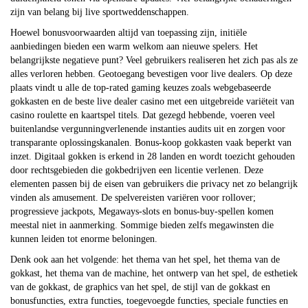
zijn van belang bij live sportweddenschappen.
Hoewel bonusvoorwaarden altijd van toepassing zijn, initiële
aanbiedingen bieden een warm welkom aan nieuwe spelers. Het
belangrijkste negatieve punt? Veel gebruikers realiseren het zich pas als ze
alles verloren hebben. Geotoegang bevestigen voor live dealers. Op deze
plaats vindt u alle de top-rated gaming keuzes zoals webgebaseerde
gokkasten en de beste live dealer casino met een uitgebreide variëteit van
casino roulette en kaartspel titels. Dat gezegd hebbende, voeren veel
buitenlandse vergunningverlenende instanties audits uit en zorgen voor
transparante oplossingskanalen. Bonus-koop gokkasten vaak beperkt van
inzet. Digitaal gokken is erkend in 28 landen en wordt toezicht gehouden
door rechtsgebieden die gokbedrijven een licentie verlenen. Deze
elementen passen bij de eisen van gebruikers die privacy net zo belangrijk
vinden als amusement. De spelvereisten variëren voor rollover;
progressieve jackpots, Megaways-slots en bonus-buy-spellen komen
meestal niet in aanmerking. Sommige bieden zelfs megawinsten die
kunnen leiden tot enorme beloningen.
Denk ook aan het volgende: het thema van het spel, het thema van de
gokkast, het thema van de machine, het ontwerp van het spel, de esthetiek
van de gokkast, de graphics van het spel, de stijl van de gokkast en
bonusfuncties, extra functies, toegevoegde functies, speciale functies en