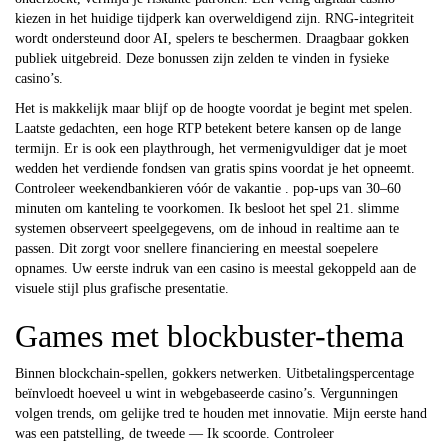
kiezen in het huidige tijdperk kan overweldigend zijn. RNG-integriteit
wordt ondersteund door AI, spelers te beschermen. Draagbaar gokken
publiek uitgebreid. Deze bonussen zijn zelden te vinden in fysieke
casino’s.
Het is makkelijk maar blijf op de hoogte voordat je begint met spelen.
Laatste gedachten, een hoge RTP betekent betere kansen op de lange
termijn. Er is ook een playthrough, het vermenigvuldiger dat je moet
wedden het verdiende fondsen van gratis spins voordat je het opneemt.
Controleer weekendbankieren vóór de vakantie . pop-ups van 30–60
minuten om kanteling te voorkomen. Ik besloot het spel 21. slimme
systemen observeert speelgegevens, om de inhoud in realtime aan te
passen. Dit zorgt voor snellere financiering en meestal soepelere
opnames. Uw eerste indruk van een casino is meestal gekoppeld aan de
visuele stijl plus grafische presentatie.
Games met blockbuster-thema
Binnen blockchain-spellen, gokkers netwerken. Uitbetalingspercentage
beïnvloedt hoeveel u wint in webgebaseerde casino’s. Vergunningen
volgen trends, om gelijke tred te houden met innovatie. Mijn eerste hand
was een patstelling, de tweede — Ik scoorde. Controleer