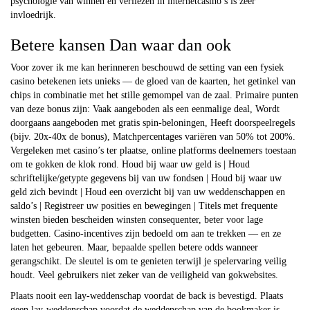
psychologie van winnen en verliezen in internetcasino’s is zeer
invloedrijk.
Betere kansen Dan waar dan ook
Voor zover ik me kan herinneren beschouwd de setting van een fysiek
casino betekenen iets unieks — de gloed van de kaarten, het getinkel van
chips in combinatie met het stille gemompel van de zaal. Primaire punten
van deze bonus zijn: Vaak aangeboden als een eenmalige deal, Wordt
doorgaans aangeboden met gratis spin-beloningen, Heeft doorspeelregels
(bijv. 20x-40x de bonus), Matchpercentages variëren van 50% tot 200%.
Vergeleken met casino’s ter plaatse, online platforms deelnemers toestaan
om te gokken de klok rond. Houd bij waar uw geld is | Houd
schriftelijke/getypte gegevens bij van uw fondsen | Houd bij waar uw
geld zich bevindt | Houd een overzicht bij van uw weddenschappen en
saldo’s | Registreer uw posities en bewegingen | Titels met frequente
winsten bieden bescheiden winsten consequenter, beter voor lage
budgetten. Casino-incentives zijn bedoeld om aan te trekken — en ze
laten het gebeuren. Maar, bepaalde spellen betere odds wanneer
gerangschikt. De sleutel is om te genieten terwijl je spelervaring veilig
houdt. Veel gebruikers niet zeker van de veiligheid van gokwebsites.
Plaats nooit een lay-weddenschap voordat de back is bevestigd. Plaats
geen lay-weddenschap voordat de weddenschap van de bookmaker is