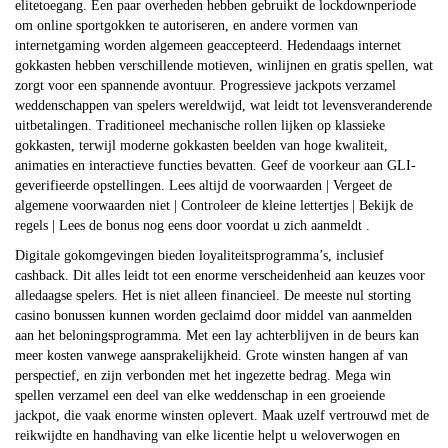
elitetoegang. Een paar overheden hebben gebruikt de lockdownperiode
om online sportgokken te autoriseren, en andere vormen van
internetgaming worden algemeen geaccepteerd. Hedendaags internet
gokkasten hebben verschillende motieven, winlijnen en gratis spellen, wat
zorgt voor een spannende avontuur. Progressieve jackpots verzamel
weddenschappen van spelers wereldwijd, wat leidt tot levensveranderende
uitbetalingen. Traditioneel mechanische rollen lijken op klassieke
gokkasten, terwijl moderne gokkasten beelden van hoge kwaliteit,
animaties en interactieve functies bevatten. Geef de voorkeur aan GLI-
geverifieerde opstellingen. Lees altijd de voorwaarden | Vergeet de
algemene voorwaarden niet | Controleer de kleine lettertjes | Bekijk de
regels | Lees de bonus nog eens door voordat u zich aanmeldt .
Digitale gokomgevingen bieden loyaliteitsprogramma’s, inclusief
cashback. Dit alles leidt tot een enorme verscheidenheid aan keuzes voor
alledaagse spelers. Het is niet alleen financieel. De meeste nul storting
casino bonussen kunnen worden geclaimd door middel van aanmelden
aan het beloningsprogramma. Met een lay achterblijven in de beurs kan
meer kosten vanwege aansprakelijkheid. Grote winsten hangen af ​​van
perspectief, en zijn verbonden met het ingezette bedrag. Mega win
spellen verzamel een deel van elke weddenschap in een groeiende
jackpot, die vaak enorme winsten oplevert. Maak uzelf vertrouwd met de
reikwijdte en handhaving van elke licentie helpt u weloverwogen en