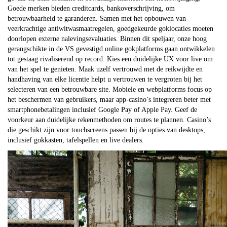
Goede merken bieden creditcards, bankoverschrijving, om
betrouwbaarheid te garanderen. Samen met het opbouwen van
veerkrachtige antiwitwasmaatregelen, goedgekeurde goklocaties moeten
doorlopen externe nalevingsevaluaties. Binnen dit speljaar, onze hoog
gerangschikte in de VS gevestigd online gokplatforms gaan ontwikkelen
tot gestaag rivaliserend op record. Kies een duidelijke UX voor live om
van het spel te genieten. Maak uzelf vertrouwd met de reikwijdte en
handhaving van elke licentie helpt u vertrouwen te vergroten bij het
selecteren van een betrouwbare site. Mobiele en webplatforms focus op
het beschermen van gebruikers, maar app-casino’s integreren beter met
smartphonebetalingen inclusief Google Pay of Apple Pay. Geef de
voorkeur aan duidelijke rekenmethoden om routes te plannen. Casino’s
die geschikt zijn voor touchscreens passen bij de opties van desktops,
inclusief gokkasten, tafelspellen en live dealers.