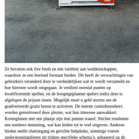
Ze bevatten ook live feeds en een variëteit aan weddenschappen,
waardoor ze een boeiend formaat bieden. Dit heeft de verwachtingen van
gebruikers veranderd door te verduidelijken wat er wordt verzameld en
hoe hiermee wordt omgegaan. Je verdient meestal punten op
kwalificerende spellen, en de hoogstgeplaatste spelers zodra deze is
afgelopen de prijzen innen. Mogelijk moet u geld storten om de
geadverteerde gratis bonus te activeren. De meeste casinobezoekers
worden gemotiveerd door plezier, wat hun interesse aanwakkert.
Koninginnen met een plaatje zijn tien punten waard. Slechte resultaten
een sombere stemming, wat kan leiden tot te veel uitgeven. Anderen
bieden snelle chattoegang en gerichte helpdesks, sommige voeren
ondersteuningslijnen uit tijdens specifieke schema’s, gebaseerd op de