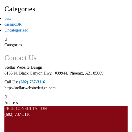
Categories
best
cassinoBR
Uncategorized
Categories
Contact Us
Stellar Website Design
8155 N. Black Canyon Hwy., #39944
,
Phoenix
,
AZ
,
85069
Call Us:
(602) 737-3116
http://stellarwebsitedesign.com
Address
FREE CONSULTATION
(602) 737-3116