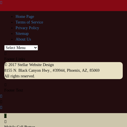
Home Page
Terms of Service
Privacy Policy
Sitemap
About Us
Footer Links
© 2017
Stellar Website Design
8155 N. Black Canyon Hwy., #39944
,
Phoenix
,
AZ
,
85069
All rights reserved.
Footer Text